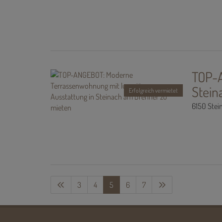
TOP-A
Stein
Erfolgreich vermietet
6150 Stei
3
4
5
6
7