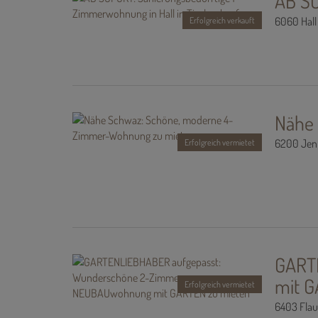
AB SO
6060 Hall 
Erfolgreich verkauft
Nähe
6200 Jen
Erfolgreich vermietet
GART
mit G
Erfolgreich vermietet
6403 Flau