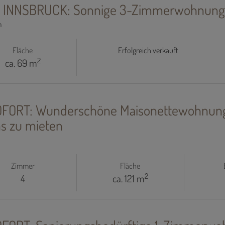
 INNSBRUCK: Sonnige 3-Zimmerwohnung 
m
Fläche
Erfolgreich verkauft
2
ca. 69 m
FORT: Wunderschöne Maisonettewohnung 
ins zu mieten
Zimmer
Fläche
2
4
ca. 121 m