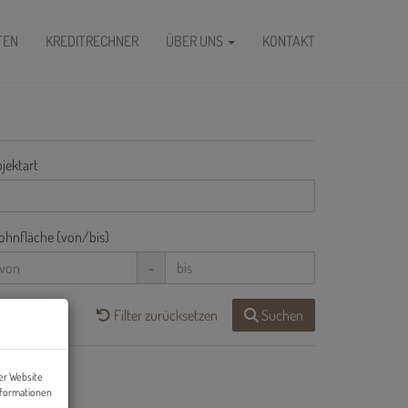
FEN
KREDITRECHNER
ÜBER UNS
KONTAKT
jektart
hnfläche (von/bis)
-
Filter zurücksetzen
Suchen
er Website
nformationen