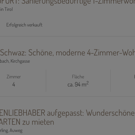
FORT: Sanierungsbedürftige 1-Zimmerwohnu
in Tirol
Erfolgreich verkauft
 Schwaz: Schöne, moderne 4-Zimmer-Woh
bach
, Kirchgasse
Zimmer
Fläche
2
4
ca. 94 m
ENLIEBHABER aufgepasst: Wunderschö
ARTEN zu mieten
rling
, Auweg