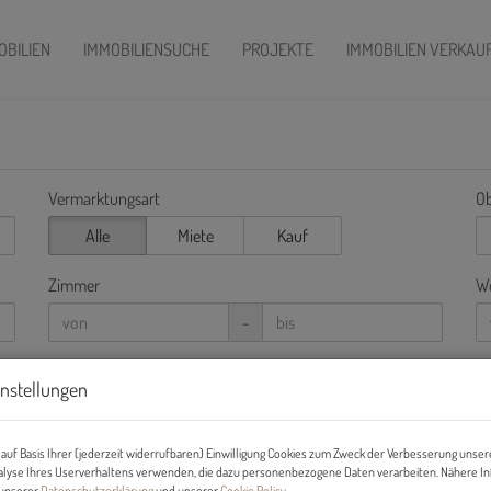
OBILIEN
IMMOBILIENSUCHE
PROJEKTE
IMMOBILIEN VERKAU
Vermarktungsart
Ob
Alle
Miete
Kauf
Zimmer
Wo
-
instellungen
auf Basis Ihrer (jederzeit widerrufbaren) Einwilligung Cookies zum Zweck der Verbesserung unser
alyse Ihres Userverhaltens verwenden, die dazu personenbezogene Daten verarbeiten. Nähere I
n unserer
Datenschutzerklärung
und unserer
Cookie Policy
.