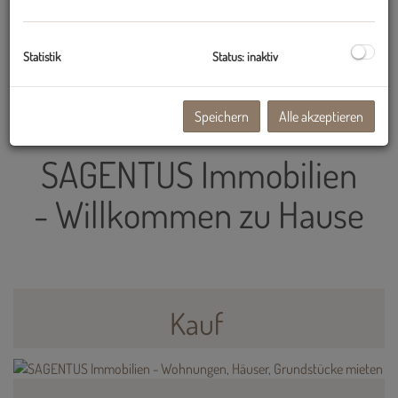
Statistik
Status: inaktiv
Speichern
Alle akzeptieren
SAGENTUS Immobilien
- Willkommen zu Hause
Kauf