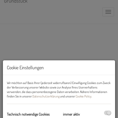
Naviga
Cookie Einstellungen
Wir möchten auf Basis Ihrer (jederzeit widerrufbaren) Einwilligung Cookies zum Zweck
der Verbesserung unserer Website sowie zur Analyse Ihres Userverhaltens
verwenden, die dazu personenbezogene Daten verarbeiten. Nähere Informationen
finden Sie in unserer
Datenschutzerklärung
und unserer
Cookie Policy
.
Technisch notwendige Cookies
immer aktiv