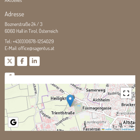
Aktuelles
Adresse
Boznerstraße 24 / 3
6060 Hall in Tirol, Österreich
Tel.:
+43(0)0678-1254029
E-Mail:
office@sagentus.at
Leaflet
|
Tiles ©
basemap.at