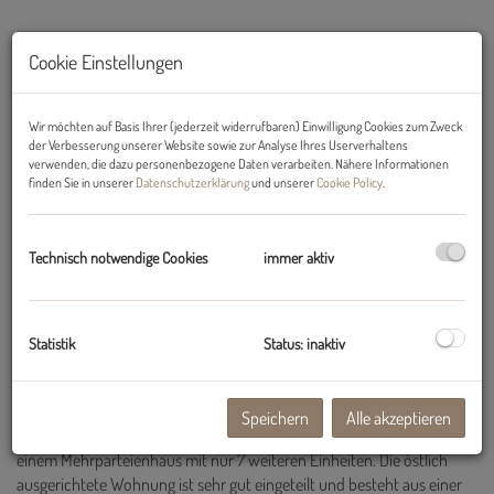
Cookie Einstellungen
Wir möchten auf Basis Ihrer (jederzeit widerrufbaren) Einwilligung Cookies zum Zweck
der Verbesserung unserer Website sowie zur Analyse Ihres Userverhaltens
verwenden, die dazu personenbezogene Daten verarbeiten. Nähere Informationen
finden Sie in unserer
Datenschutzerklärung
und unserer
Cookie Policy
.
Technisch notwendige Cookies
immer aktiv
Beschreibung
Statistik
Status: inaktiv
AB SOFORT: Gemütliche 3-Zimmerwohnung in perfekter Lage zu
mieten
Speichern
Alle akzeptieren
Das Mietobjekt befindet sich in der Milser-Heide-Straße 47 in Mils in
einem Mehrparteienhaus mit nur 7 weiteren Einheiten. Die östlich
ausgerichtete Wohnung ist sehr gut eingeteilt und besteht aus einer