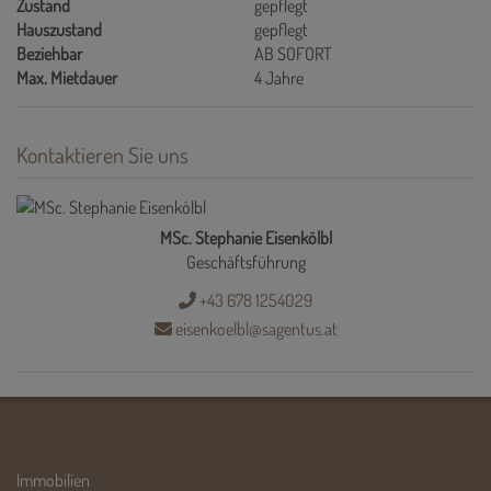
Zustand
gepflegt
Hauszustand
gepflegt
Beziehbar
AB SOFORT
Max. Mietdauer
4 Jahre
Kontaktieren Sie uns
MSc. Stephanie Eisenkölbl
Geschäftsführung
+43 678 1254029
eisenkoelbl@sagentus.at
Immobilien