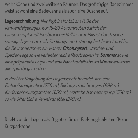
Wohnküche und zwei weiteren Räumen. Das großzügige Badezimmer
weist sowohl eine Badewanne als auch eine Dusche auf.
Lagebeschreibung
:
Mils liegt im Inntal, am Fuße des
Karwendelgebirges, nur 15-20 Autominuten östlich der
Landeshauptstadt Innsbruck bei Hall in Tirol. Mils ist durch seine
sonnige Lage enorm als Siedlungs- und Wohngebiet beliebt und für
die BewohnerInnen
ein wahrer
Erholungsort
: Wander- und
Spazierwege sowie variantenreiche Radstrecken im
Sommer
sowie
eine präparierte Loipe und eine Nachtrodelbahn im
Winter
erwarten
alle Sportbegeisterten.
In direkter Umgebung der Liegenschaft befindet sich eine
Einkaufsmöglichkeit (750 m), Bildungseinrichtungen (800 m),
Kinderbetreuungsstätten (650 m), ärztliche Nahversorgung (550 m)
sowie öffentliche Verkehrsmittel (240 m).
Direkt vor der Liegenschaft gibt es Gratis-Parkmöglichkeiten (Keine
Kurzparkzone).