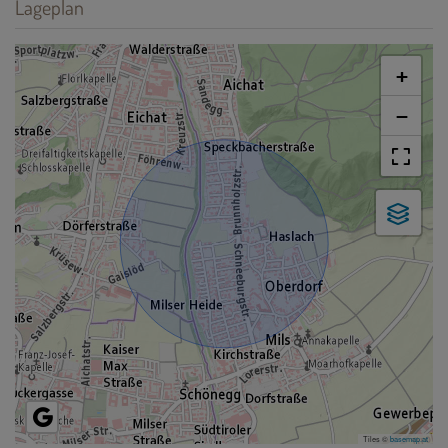
Lageplan
+
−
Tiles ©
basemap.at