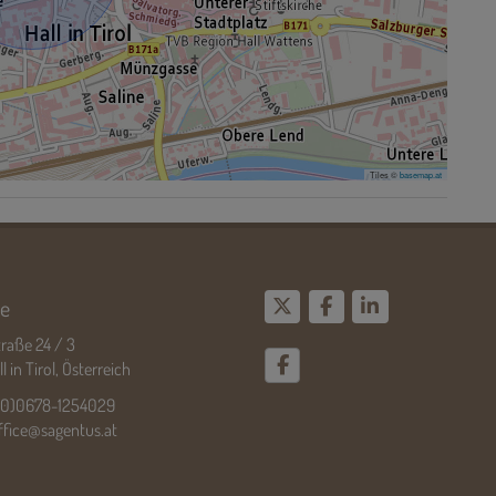
Tiles ©
basemap.at
e
raße 24 / 3
 in Tirol, Österreich
(0)0678-1254029
ffice@sagentus.at