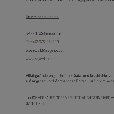
Wir freuen uns sehr über Ihre Anfrage per Mail oder Kont
Unsere Kontaktdaten:
SAGENTUS Immobilien
Tel.:
+43 678 1254029
eisenkoelbl@sagentus.at
www.sagentus.at
Allfällige
Änderungen, Irrtümer,
Satz
-
und
Druckfehler
vor
auf Angaben und Informationen Dritter. Hierfür wird ke
+++ ICH VERKAUFE ODER VERMIETE AUCH GERNE IHRE 