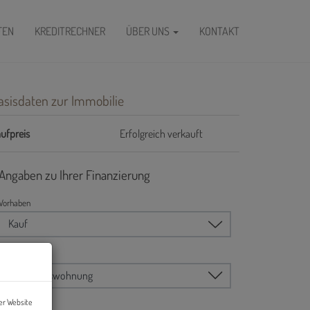
FEN
KREDITRECHNER
ÜBER UNS
KONTAKT
asisdaten zur Immobilie
ufpreis
Erfolgreich verkauft
er Website