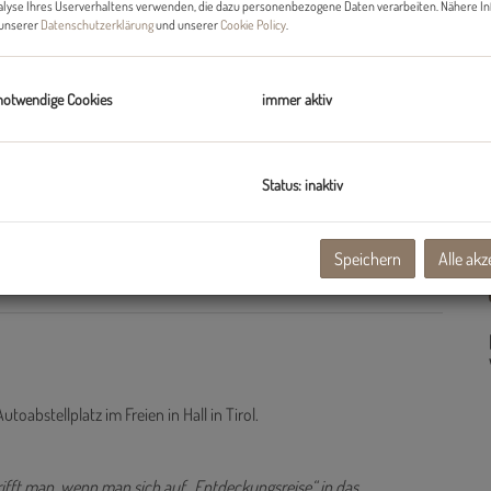
alyse Ihres Userverhaltens verwenden, die dazu personenbezogene Daten verarbeiten. Nähere I
n unserer
Datenschutzerklärung
und unserer
Cookie Policy
.
notwendige Cookies
immer aktiv
Status: inaktiv
sicht von oben
Speichern
Alle akz
abstellplatz im Freien in Hall in Tirol.