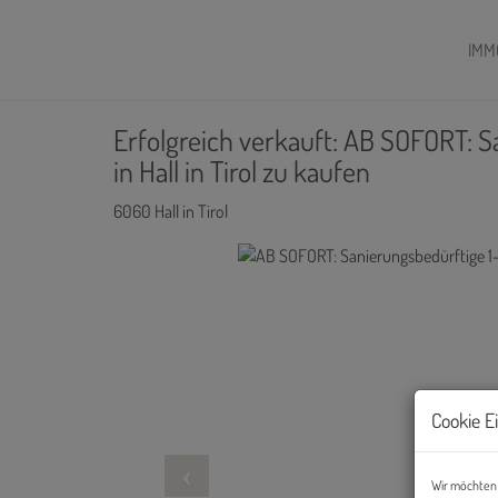
IMM
Erfolgreich verkauft: AB SOFORT:
in Hall in Tirol zu kaufen
6060 Hall in Tirol
Cookie E
Wir möchten 