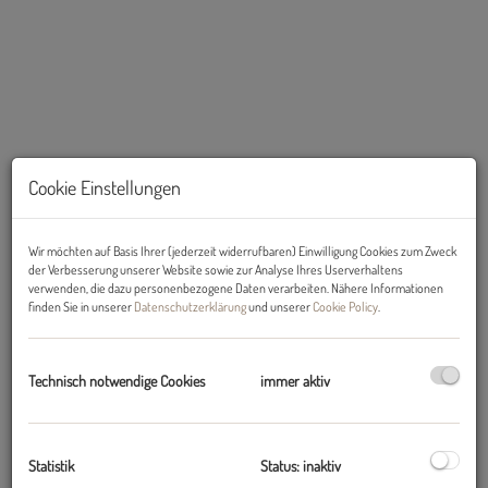
Cookie Einstellungen
Wir möchten auf Basis Ihrer (jederzeit widerrufbaren) Einwilligung Cookies zum Zweck
der Verbesserung unserer Website sowie zur Analyse Ihres Userverhaltens
verwenden, die dazu personenbezogene Daten verarbeiten. Nähere Informationen
finden Sie in unserer
Datenschutzerklärung
und unserer
Cookie Policy
.
Beschreibung
Technisch notwendige Cookies
immer aktiv
Zur Vermietung gelangt diese traumhafte 5-Zimmer-Garten-
Wohnung mit drei Süd-West-Terrassen und zwei Autoabstellplätzen
Lagebeschreibung
:
Der Urlaubsort Flaurling liegt im Inntal zwischen
Statistik
Status: inaktiv
Telfs und Zirl. Flaurling ist ein Dorf mit langer Geschichte, hier