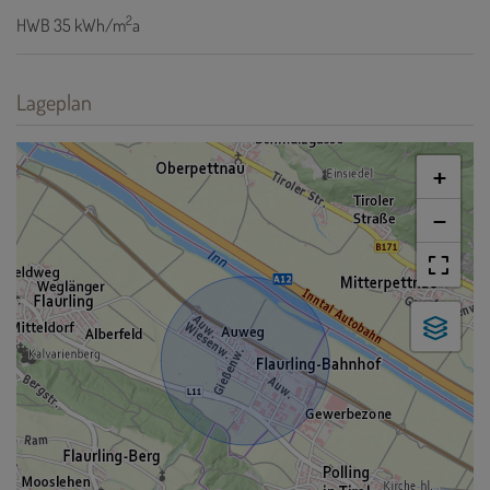
2
HWB
35 kWh/m
a
Lageplan
+
−