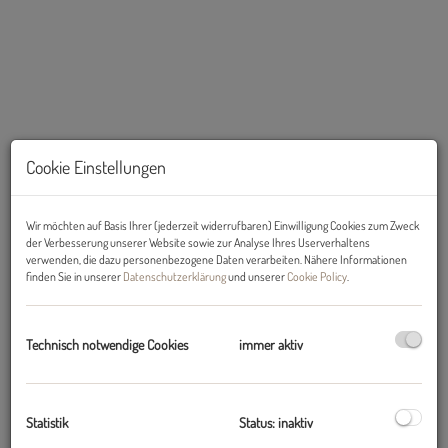
Cookie Einstellungen
Wir möchten auf Basis Ihrer (jederzeit widerrufbaren) Einwilligung Cookies zum Zweck
der Verbesserung unserer Website sowie zur Analyse Ihres Userverhaltens
Beschreibung
verwenden, die dazu personenbezogene Daten verarbeiten. Nähere Informationen
finden Sie in unserer
Datenschutzerklärung
und unserer
Cookie Policy
.
Zur Vermietung gelangt diese gemütliche 3-Zimmer-Neubau-
Wohnung mit Süd-West-Balkon und 2 Autoabstellplätzen
Technisch notwendige Cookies
immer aktiv
- Lage: Auweg 4 / 6403 Flaurling (ca. 10 Minuten von Telfs)
Statistik
Status: inaktiv
- Ausrichtung: Süden und Westen