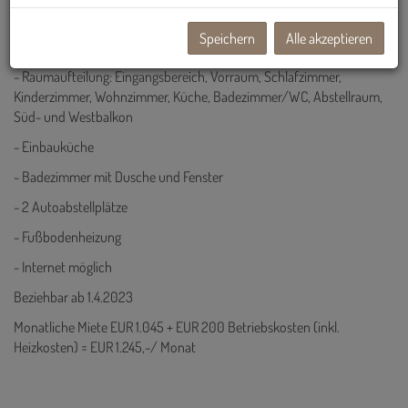
- Größe: ca. 66,57 m2
Speichern
Alle akzeptieren
- Großer Süd-West-Balkon
- Raumaufteilung: Eingangsbereich, Vorraum, Schlafzimmer,
Kinderzimmer, Wohnzimmer, Küche, Badezimmer/WC, Abstellraum,
Süd- und Westbalkon
- Einbauküche
- Badezimmer mit Dusche und Fenster
- 2 Autoabstellplätze
- Fußbodenheizung
- Internet möglich
Beziehbar ab 1.4.2023
Monatliche Miete EUR 1.045 + EUR 200 Betriebskosten (inkl.
Heizkosten) = EUR 1.245,-/ Monat