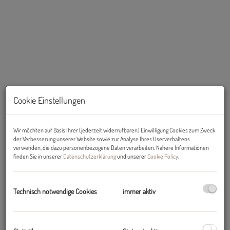
Cookie Einstellungen
Wir möchten auf Basis Ihrer (jederzeit widerrufbaren) Einwilligung Cookies zum Zweck
der Verbesserung unserer Website sowie zur Analyse Ihres Userverhaltens
Beschreibung
verwenden, die dazu personenbezogene Daten verarbeiten. Nähere Informationen
finden Sie in unserer
Datenschutzerklärung
und unserer
Cookie Policy
.
AB SOFORT: Sonniges Baugrundstück in schönster Lage zu kaufen!
Das hier zum Verkauf stehende Baugrundstück befindet sich beim
Technisch notwendige Cookies
immer aktiv
Rathausplatz in 6063 Rum und weist eine Fläche von 454 m² auf.
Großer Pluspunkt neben der perfekten Lage ist der herrliche Ausblick