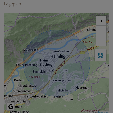
Lageplan
+
−
Tiles ©
basemap.at