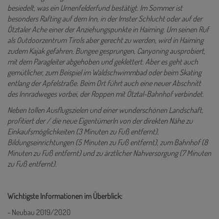
besiedelt, was ein Urnenfelderfund bestätigt. Im Sommer ist
besonders Rafting auf dem Inn, in der Imster Schlucht oder auf der
Ötztaler Ache einer der Anziehungspunkte in Haiming. Um seinen Ruf
als Outdoorzentrum Tirols aber gerecht zu werden, wird in Haiming
zudem Kajak gefahren, Bungee gesprungen, Canyoning ausprobiert,
mit dem Paragleiter abgehoben und geklettert. Aber es geht auch
gemütlicher, zum Beispiel im Waldschwimmbad oder beim Skating
entlang der Apfelstraße. Beim Ort führt auch eine neuer Abschnitt
des Innradweges vorbei, der Roppen mit Ötztal-Bahnhof verbindet.
Neben tollen Ausflugszielen und einer wunderschönen Landschaft,
profitiert der / die neue EigentümerIn von der direkten Nähe zu
Einkaufsmöglichkeiten (3 Minuten zu Fuß entfernt),
Bildungseinrichtungen (5 Minuten zu Fuß entfernt), zum Bahnhof (8
Minuten zu Fuß entfernt) und zu ärztlicher Nahversorgung (7 Minuten
zu Fuß entfernt).
Wichtigste Informationen im Überblick:
- Neubau 2019/2020