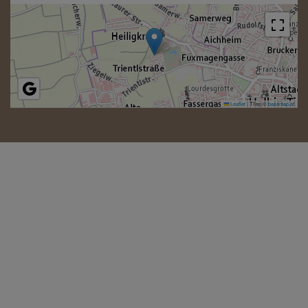
Leaflet
|
Tiles ©
basemap.at