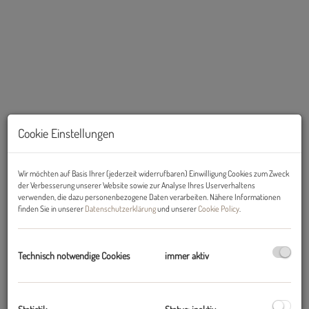
Cookie Einstellungen
Wir möchten auf Basis Ihrer (jederzeit widerrufbaren) Einwilligung Cookies zum Zweck
der Verbesserung unserer Website sowie zur Analyse Ihres Userverhaltens
verwenden, die dazu personenbezogene Daten verarbeiten. Nähere Informationen
finden Sie in unserer
Datenschutzerklärung
und unserer
Cookie Policy
.
Beschreibung
EIN TRAUM FÜR DIE GANZE FAMILIE!!!
Technisch notwendige Cookies
immer aktiv
Wunderschöne, helle 4-Zimmerwohnung mit SÜD-Terrasse im
Grünen zu kaufen