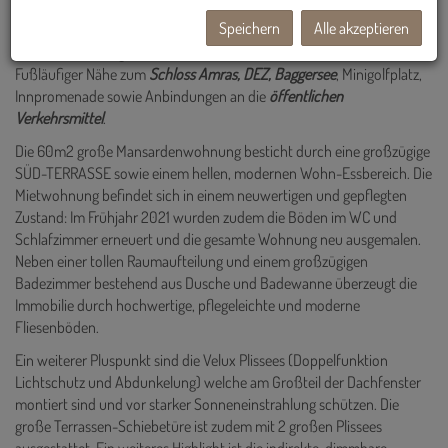
Mehrparteienhauses mit nur 2 weiteren Wohneinheiten.
Speichern
Alle akzeptieren
TOPLAGE:
Die Liegenschaft ist in der Hermann-Gmeiner-Straße 6 - in
Fußläufiger Nähe zum
Schloss Amras, DEZ, Baggersee
, Minigolfplatz,
Innpromenade sowie Anbindungen an die
öffentlichen
Verkehrsmittel
.
Die 60m2 große Mansardenwohnung besticht durch eine großzügige
SÜD-TERRASSE sowie einem hellen, modernen Wohn-Essbereich. Die
Mietwohnung befindet sich in einem neuwertigen und gepflegten
Zustand: Im Frühjahr 2021 wurden zudem die Böden im WC und
Schlafzimmer erneuert und die gesamte Wohnung neu ausgemalen.
Neben einer tollen Raumaufteilung und einem großzügigen
Badezimmer bestehend aus Dusche und Badewanne überzeugt die
Immobilie durch hochwertige, pflegeleichte und moderne
Fliesenböden.
Ein weiterer Pluspunkt sind die Velux Plissees (Doppelfunktion
Lichtschutz und Abdunkelung) welche am Großteil der Dachfenster
montiert sind und vor starker Sonneneinstrahlung schützen. Die
große Terrassen-Schiebetüre ist zudem mit 2 großen Plissees