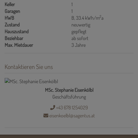
Keller
1
Garagen
1
2
HWB
B, 33.4 kWh/m
a
Zustand
neuwertig
Hauszustand
gepflegt
Beziehbar
ab sofort
Max. Mietdauer
3 Jahre
Kontaktieren Sie uns
MSc. Stephanie Eisenkölbl
Geschäftsführung
+43 678 1254029
eisenkoelbl@sagentus.at