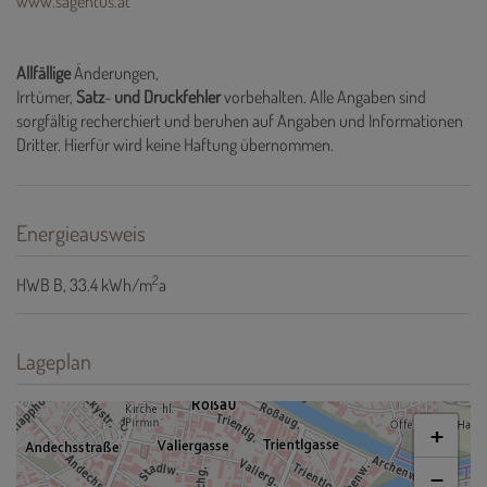
www.sagentus.at
Allfällige
Änderungen,
Irrtümer,
Satz
-
und
Druckfehler
vorbehalten. Alle Angaben sind
sorgfältig recherchiert und beruhen auf Angaben und Informationen
Dritter. Hierfür wird keine Haftung übernommen.
Energieausweis
2
HWB
B, 33.4 kWh/m
a
Lageplan
+
−