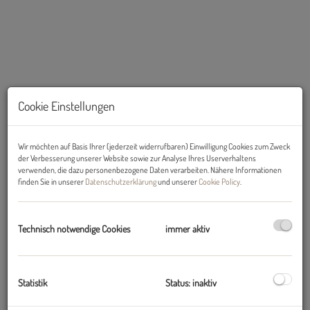
Cookie Einstellungen
Wir möchten auf Basis Ihrer (jederzeit widerrufbaren) Einwilligung Cookies zum Zweck
der Verbesserung unserer Website sowie zur Analyse Ihres Userverhaltens
verwenden, die dazu personenbezogene Daten verarbeiten. Nähere Informationen
finden Sie in unserer
Datenschutzerklärung
und unserer
Cookie Policy
.
Beschreibung
Technisch notwendige Cookies
immer aktiv
WOHNTRAUM: Wunderschöne, helle 2-Zimmerwohnung mit großer
Süd-Terrasse und 360 Grad Rundumblick ab sofort zu mieten
Statistik
Status: inaktiv
AB SOFORT zur Miete steht diese geräumige, hochwertig
ausgestattete 2-Zimmer-Wohnung im 2. Stock eines gepflegten