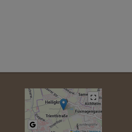
Leaflet
|
Tiles ©
basemap.at