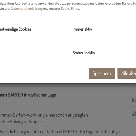
alyse Ihres Userverhaltens verwenden, die dazu personenbezogene Daten verarbeiten. Nähere I
Nu
n unserer
Datenschutzerklärung
und unserer
Cookie Policy
.
Fl
W
Ga
notwendige Cookies
immer aktiv
Ke
Te
Te
Ke
Status: inaktiv
Gä
G
Ba
Speichern
Alle akz
Zu
m GARTEN in idyllischer Lage
K
 3-Zimmer-Garten-Wohnung eines schön angelegten
Gröbentalweg in Ampass.
westlich ausgerichteten Garten in PERFEKTER Lage: In Fußläufiger