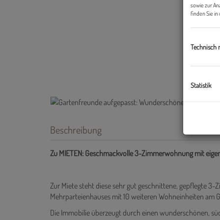
sowie zur An
finden Sie i
Technisch 
Statistik
Beschreibung
Zu MIETEN: Geschmackvolle 3-Zimmerwohnung mit eigene
Zur Miete steht diese sehr gut geschnittene, gepflegte
Mehrparteienhauses mit 10 weiteren Wohneinheiten am 
Die Immobilie überzeugt durch einen wunderschönen, süd