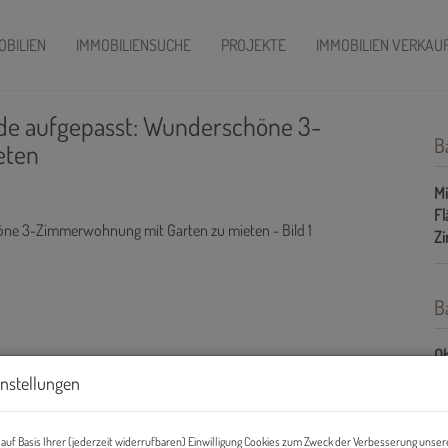
OBILIEN
IMMOBILIENSUCHE
PROJEKTE
IMMOBILIEN VERKAU
nde aufgepasst: Wunderschöne 3-
B
eten
Mi
Fl
Z
B
Ob
Z
instellungen
Ve
Ob
Mi
auf Basis Ihrer (jederzeit widerrufbaren) Einwilligung Cookies zum Zweck der Verbesserung unser