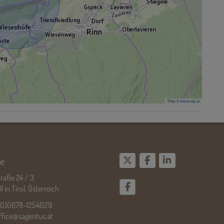
Tiles ©
basemap.at
e
raße 24 / 3
 in Tirol, Österreich
(0)0678-1254029
ffice@sagentus.at