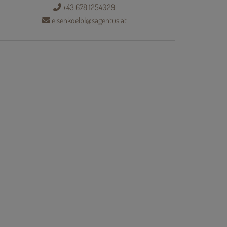
+43 678 1254029
eisenkoelbl@sagentus.at