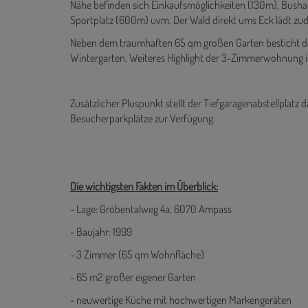
Nähe befinden sich Einkaufsmöglichkeiten (130m), Busha
Sportplatz (600m) uvm. Der Wald direkt ums Eck lädt zu
Neben dem traumhaften 65 qm großen Garten besticht d
Wintergarten. Weiteres Highlight der 3-Zimmerwohnung i
Zusätzlicher Pluspunkt stellt der Tiefgaragenabstellplatz da
Besucherparkplätze zur Verfügung.
Die wichtigsten Fakten im Überblick:
- Lage: Gröbentalweg 4a, 6070 Ampass
- Baujahr: 1999
- 3 Zimmer (65 qm Wohnfläche)
- 65 m2 großer eigener Garten
- neuwertige Küche mit hochwertigen Markengeräten