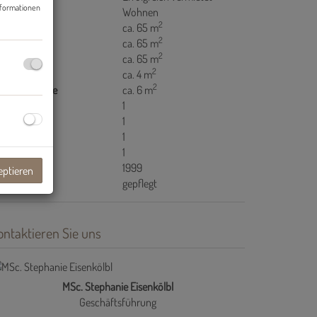
nformationen
tzungsart
Wohnen
2
äche
ca. 65 m
2
ohnfläche
ca. 65 m
2
rtenfläche
ca. 65 m
2
llerfläche
ca. 4 m
2
rrassenfläche
ca. 6 m
rrassen
1
ller
1
rten
1
aragen
1
ujahr
1999
eptieren
stand
gepflegt
ontaktieren Sie uns
MSc. Stephanie Eisenkölbl
Geschäftsführung