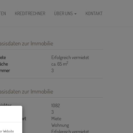
FEN
KREDITRECHNER
ÜBER UNS
KONTAKT
asisdaten zur Immobilie
ete
Erfolgreich vermietet
2
äche
ca. 65 m
immer
3
asisdaten zur Immobilie
jektnr.
1082
immer
3
rmarktungsart
Miete
jektart
Wohnung
ete
Erfolgreich vermietet
er Website