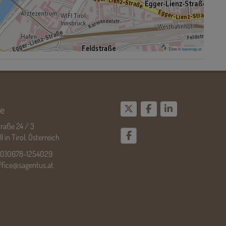
Tiles ©
basemap.at
e
raße 24 / 3
 in Tirol, Österreich
(0)0678-1254029
ffice@sagentus.at