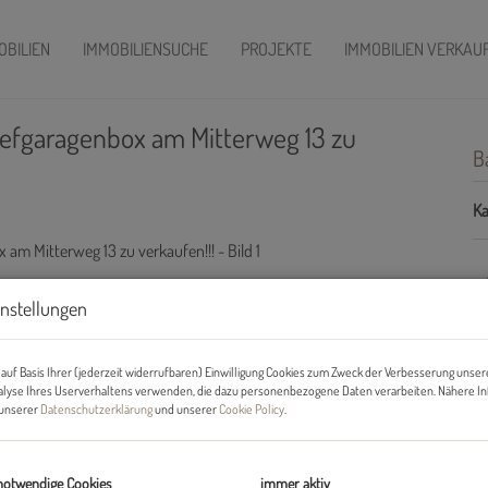
OBILIEN
IMMOBILIENSUCHE
PROJEKTE
IMMOBILIEN VERKAU
Tiefgaragenbox am Mitterweg 13 zu
B
Ka
instellungen
auf Basis Ihrer (jederzeit widerrufbaren) Einwilligung Cookies zum Zweck der Verbesserung unser
alyse Ihres Userverhaltens verwenden, die dazu personenbezogene Daten verarbeiten. Nähere I
n unserer
Datenschutzerklärung
und unserer
Cookie Policy
.
notwendige Cookies
immer aktiv