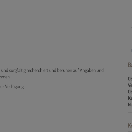
B
n sind sorgfältig recherchiert und beruhen auf Angaben und
ommen.
Ob
Ve
zur Verfügung.
Ob
Ka
Nu
K