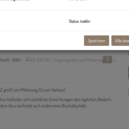
Status: inaktiv
Speichern
Alle akz
m2 groß) am Mitterweg 13 zum Verkauf.
ox befinden sich sämtliche Einrichtungen des täglichen Bedarfs.
r dem Haus befindet sich zudem eine Bushaltestelle.