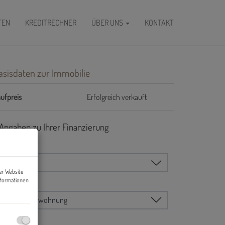
FEN
KREDITRECHNER
ÜBER UNS
KONTAKT
asisdaten zur Immobilie
ufpreis
Erfolgreich verkauft
er Website
nformationen