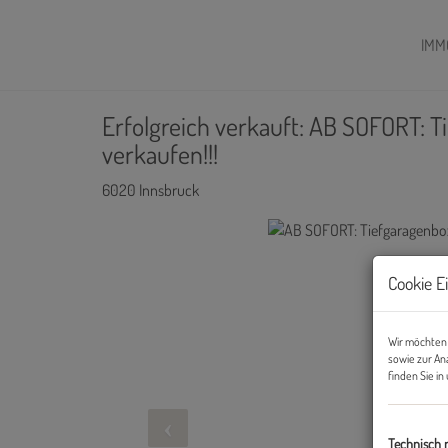
IMM
Erfolgreich verkauft: AB SOFORT: 
verkaufen!!!
6020 Innsbruck
Cookie E
Wir möchten 
sowie zur An
finden Sie i
Technisch 