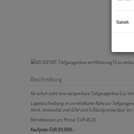
Statistik
Beschreibung
Ab sofort steht eine versperrbare Tiefgaragenbox (ca. 14
Lagebeschreibung: In unmittelbarer Nähe zur Tiefgaragenb
Klinik, Universität und AZW sind fußläufig erreichbar. Vo
Betriebkosten pro Monat: EUR 46,35
Kaufpreis: EUR 20.000,-