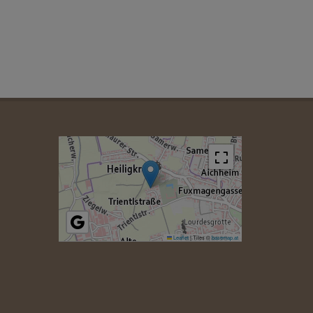
Leaflet
|
Tiles ©
basemap.at