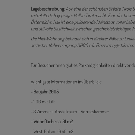
Lagebeschreibung
:
Auf eine der schönsten Städte Tirols 
mittelalterlich geprägte Hall in Tirol macht: Eine der bes
Österreichs.
Hall ist eine pulsierende Kleinstadt voller 
und stilvolle Gastlichkeit zwischen geschichtsträchtigen 
Die Miet-Wohnung befindet sich in direkter Nähe zu Eink
ärztlicher Nahversorgung (1000 m), Freizeitmöglichkeite
Für BesucherInnen gibt es Parkmöglichkeiten direkt vor d
Wichtigste Informationen im Überblick:
-
Baujahr 2005
- 1.OG mit Lift
- 3 Zimmer + Abstellraum + Vorratskammer
- Wohnfläche ca. 81 m2
- West-Balkon: 6.40 m2