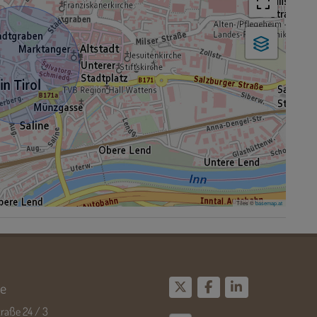
Tiles ©
basemap.at
e
raße 24 / 3