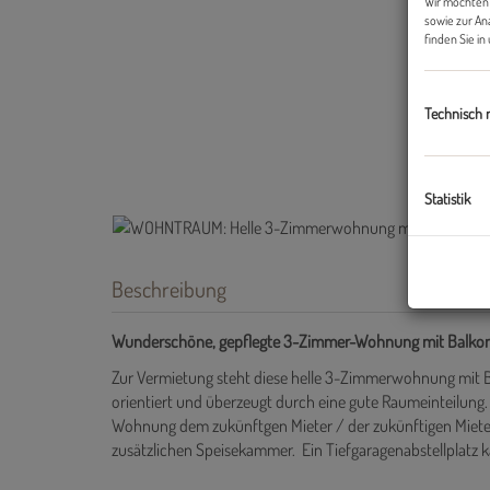
Wir möchten 
sowie zur An
finden Sie i
Technisch 
Statistik
Beschreibung
Wunderschöne, gepflegte 3-Zimmer-Wohnung mit Balkon
Zur Vermietung steht diese helle 3-Zimmerwohnung mit Balk
orientiert und überzeugt durch eine gute Raumeinteilun
Wohnung dem zukünftgen Mieter / der zukünftigen Mieter
zusätzlichen Speisekammer. Ein Tiefgaragenabstellplat