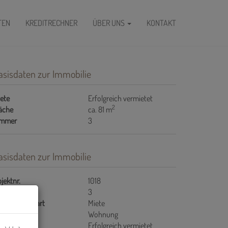
FEN
KREDITRECHNER
ÜBER UNS
KONTAKT
asisdaten zur Immobilie
ete
Erfolgreich vermietet
2
äche
ca. 81 m
immer
3
asisdaten zur Immobilie
jektnr.
1018
immer
3
rmarktungsart
Miete
jektart
Wohnung
ete
Erfolgreich vermietet