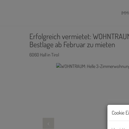
IMM
Erfolgreich vermietet: WOHNTRAU
Bestlage ab Februar zu mieten
6060 Hall in Tirol
Cookie E