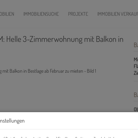
OBILIEN
IMMOBILIENSUCHE
PROJEKTE
IMMOBILIEN VERKAU
M: Helle 3-Zimmerwohnung mit Balkon in
B
Mi
Fl
Z
B
Ob
Z
instellungen
Ve
Ob
Mi