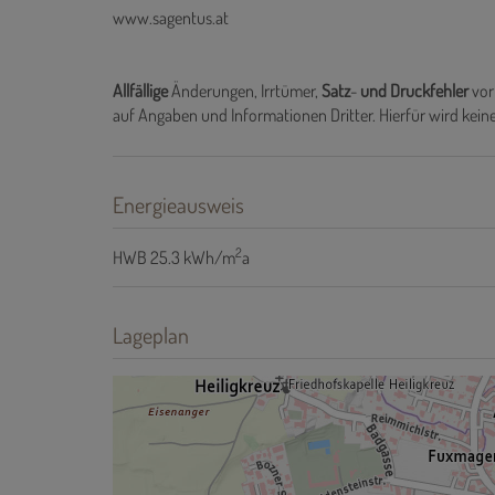
www.sagentus.at
Allfällige
Änderungen, Irrtümer,
Satz
-
und
Druckfehler
vor
auf Angaben und Informationen Dritter. Hierfür wird ke
Energieausweis
2
HWB
25.3 kWh/m
a
Lageplan