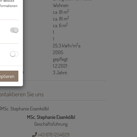
er Website
tzungsart
Wohnen
nformationen
2
äche
ca. 81 m
2
ohnfläche
ca. 81 m
2
lkonfläche
ca. 6 m
lkone
1
ller
1
2
WB
25.3 kWh/m
a
ujahr
2005
stand
gepflegt
ziehbar
1.2.2021
x. Mietdauer
3 Jahre
eptieren
ontaktieren Sie uns
MSc. Stephanie Eisenkölbl
Geschäftsführung
+43 678 1254029