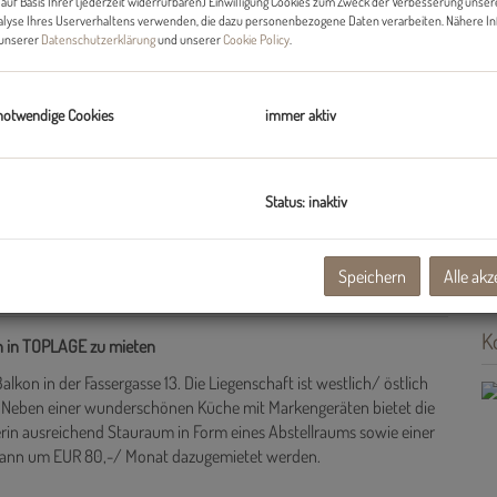
auf Basis Ihrer (jederzeit widerrufbaren) Einwilligung Cookies zum Zweck der Verbesserung unser
Nu
alyse Ihres Userverhaltens verwenden, die dazu personenbezogene Daten verarbeiten. Nähere I
n unserer
Datenschutzerklärung
und unserer
Cookie Policy
.
Fl
W
Ba
Ba
notwendige Cookies
immer aktiv
Ke
H
Ba
Status: inaktiv
Zu
Be
Ma
Speichern
Alle akz
K
 in TOPLAGE zu mieten
on in der Fassergasse 13. Die Liegenschaft ist westlich/ östlich
g. Neben einer wunderschönen Küche mit Markengeräten bietet die
in ausreichend Stauraum in Form eines Abstellraums sowie einer
z kann um EUR 80,-/ Monat dazugemietet werden.