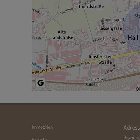
Adress
Immobilien
Boznerst