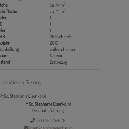
2
äche
ca. 44 m
2
ohnfläche
ca. 44 m
äder
1
C
1
ller
1
2
WB
26 kWh/m
a
ujahr
2019
schließung
vollerschlossen
uart
Neubau
stand
Erstbezug
ontaktieren Sie uns
MSc. Stephanie Eisenkölbl
Geschäftsführung
+43 678 1254029
eisenkoelbl@sagentus.at