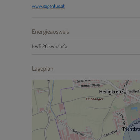
www.sagentus.at
Energieausweis
2
HWB
26 kWh/m
a
Lageplan