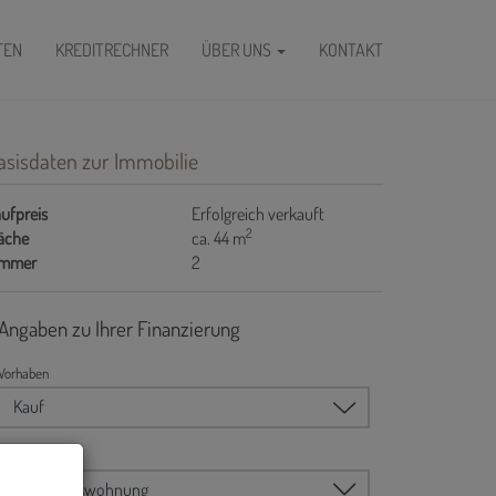
FEN
KREDITRECHNER
ÜBER UNS
KONTAKT
asisdaten zur Immobilie
ufpreis
Erfolgreich verkauft
2
äche
ca. 44 m
immer
2