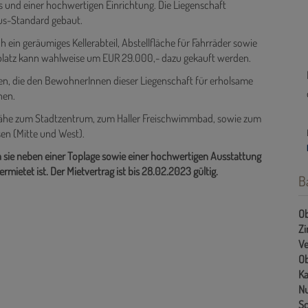
s und einer hochwertigen Einrichtung. Die Liegenschaft
aus-Standard gebaut.
ein geräumiges Kellerabteil, Abstellfläche für Fahrräder sowie
lplatz kann wahlweise um EUR 29.000,- dazu gekauft werden.
nen, die den BewohnerInnen dieser Liegenschaft für erholsame
hen.
e Nähe zum Stadtzentrum, zum Haller Freischwimmbad, sowie zum
en (Mitte und West).
a sie neben einer Toplage sowie einer hochwertigen Ausstattung
ietet ist. Der Mietvertrag ist bis 28.02.2023 gültig.
B
Ob
Z
Ve
Ob
Ka
Nu
Sc