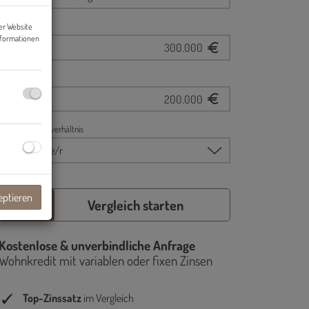
er Website
nformationen
eptieren