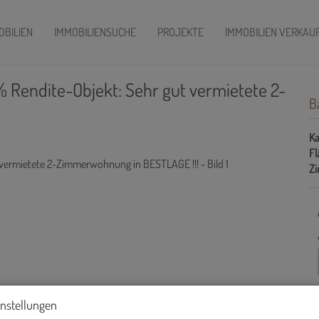
OBILIEN
IMMOBILIENSUCHE
PROJEKTE
IMMOBILIEN VERKAU
3% Rendite-Objekt: Sehr gut vermietete 2-
B
Ka
Fl
Z
instellungen