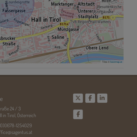
Tiles ©
basemap.at
e
raße 24 / 3
 in Tirol, Österreich
(0)0678-1254029
ffice@sagentus.at