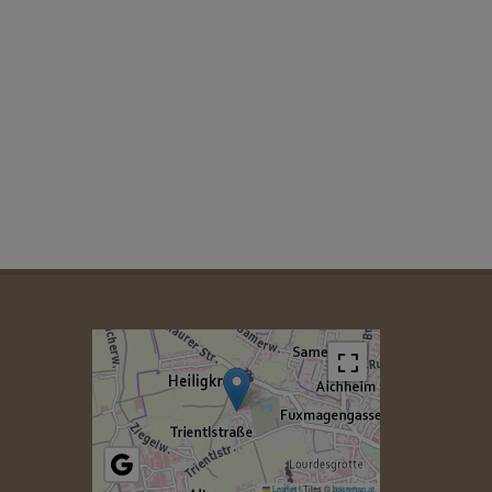
Leaflet
|
Tiles ©
basemap.at