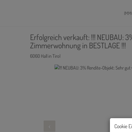
IMM
Erfolgreich verkauft: !!! NEUBAU: 
Zimmerwohnung in BESTLAGE !!!
6060 Hall in Tirol
Cookie E