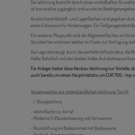
Die Wohnung besticht durch einen vorteilhaften Grundris
ist barrierefrei zugänglich und wurde im Niedrigenergieh
Ausreichend Abstell- und Lagerflächen sind gegeben durch 
einen Extraraum für Kinderwägen. Ein Tiefgaragenabstel
Ein weiterer Pluspunkt sind die Allgemeinflächen im Grü
Stunden bei schönem Wetter im Freien zur Verfügung ste
Die Lage überzeugt durch die perfekte Infrastruktur, di
Haller Bahnhof und den beiden Haller Autobahnanschlüss
Für Anleger bietet diese Neubau-Wohnung nur Vorteile, d
auch bereits um einen Hauptmietzins um EUR 700,- top verm
Wissenswertes zur gegenständlichen Wohnung Top 14:
- 1. Obergeschoss
- Wohnfläche ca. 44 m2
- Moderne Fußbodenheizung mit Fernwärme
- Raumlüftung im Badezimmer mit Badewanne
- Dreifach-Fensterverglasung