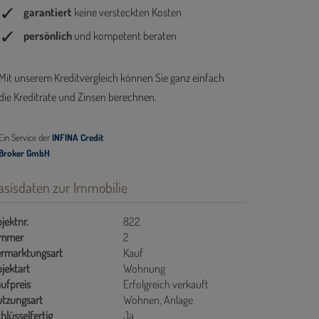
asisdaten zur Immobilie
jektnr.
822
immer
2
rmarktungsart
Kauf
jektart
Wohnung
ufpreis
Erfolgreich verkauft
tzungsart
Wohnen
Anlage
hlüsselfertig
Ja