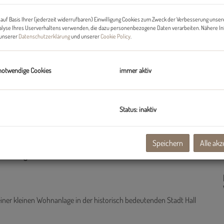
auf Basis Ihrer (jederzeit widerrufbaren) Einwilligung Cookies zum Zweck der Verbesserung unser
alyse Ihres Userverhaltens verwenden, die dazu personenbezogene Daten verarbeiten. Nähere I
n unserer
Datenschutzerklärung
und unserer
Cookie Policy
.
notwendige Cookies
immer aktiv
Status: inaktiv
Speichern
Alle akz
-Wohnung -
er kleinen Wohnanlage in der historisch bedeutenden Stadt Hall