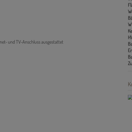
Fl
W
B
W
Ke
H
ernet- und TV-Anschluss ausgestattet
Ba
Er
Ba
Zu
K