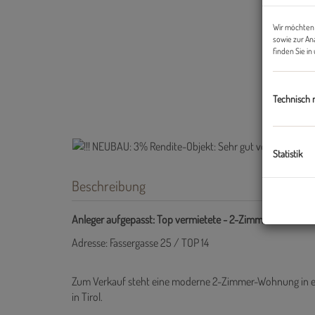
Wir möchten 
sowie zur An
finden Sie i
Technisch 
Statistik
Beschreibung
Anleger aufgepasst: Top vermietete - 2-Zimmer-Neubau
Adresse: Fassergasse 25 / TOP 14
Zum Verkauf steht eine moderne 2-Zimmer-Wohnung in ein
in Tirol.