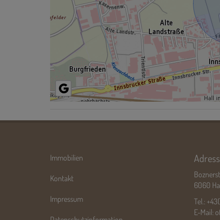
Adress
Immobilien
Boznerst
Kontakt
6060 Hall
Impressum
Tel.:
+43
E-Mail:
o
Datenschutzinformation