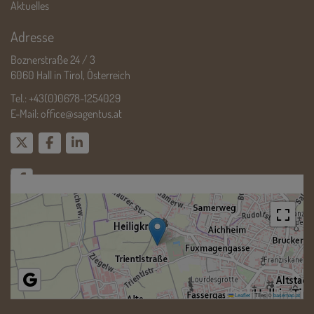
Aktuelles
Adresse
Boznerstraße 24 / 3
6060 Hall in Tirol, Österreich
Tel.:
+43(0)0678-1254029
E-Mail:
office@sagentus.at
Leaflet
|
Tiles ©
basemap.at