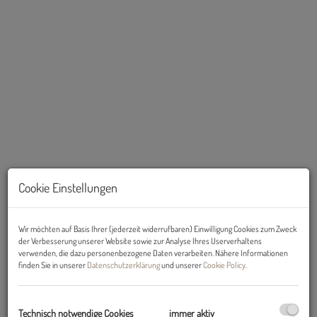
Cookie Einstellungen
Beschreibung
Wir möchten auf Basis Ihrer (jederzeit widerrufbaren) Einwilligung Cookies zum Zweck
der Verbesserung unserer Website sowie zur Analyse Ihres Userverhaltens
verwenden, die dazu personenbezogene Daten verarbeiten. Nähere Informationen
DORT WOHNEN, WO ANDERE URLAUB MACHEN!!!!
finden Sie in unserer
Datenschutzerklärung
und unserer
Cookie Policy
.
Traumhafte 4-Zimmerwohnung in traumhafter Gegend.
Technisch notwendige Cookies
immer aktiv