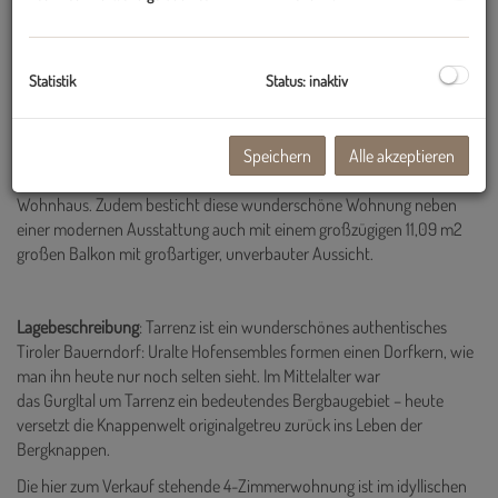
Diese vorteilhaft geschnittene hier zum Verkauf stehende 4-
Zimmerwohnung im idyllischen Tarrenz ist perfekt für alle diejenigen,
die ein
wunderschönes, neuwertiges zu Hause mit guter Infrastuktur
Statistik
Status: inaktiv
und der Nähe zum Grünen um einen tollen Preis
suchen!
Die 82,20 m2 große Wohnng ist süd-westlich ausgerichtet
Speichern
Alle akzeptieren
und befindet sich im Obergeschoss eines Gebäudes, welches gerade
neusaniert wird. Insgesamt gibt es nur 2 weitere Einheiten im selben
Wohnhaus. Zudem besticht diese wunderschöne Wohnung neben
einer modernen Ausstattung auch mit einem großzügigen 11,09 m2
großen Balkon mit großartiger, unverbauter Aussicht.
Lagebeschreibung
: Tarrenz ist ein wunderschönes authentisches
Tiroler Bauerndorf: Uralte Hofensembles formen einen Dorfkern, wie
man ihn heute nur noch selten sieht. Im Mittelalter war
das Gurgltal um Tarrenz ein bedeutendes Bergbaugebiet – heute
versetzt die Knappenwelt originalgetreu zurück ins Leben der
Bergknappen.
Die hier zum Verkauf stehende 4-Zimmerwohnung ist im idyllischen