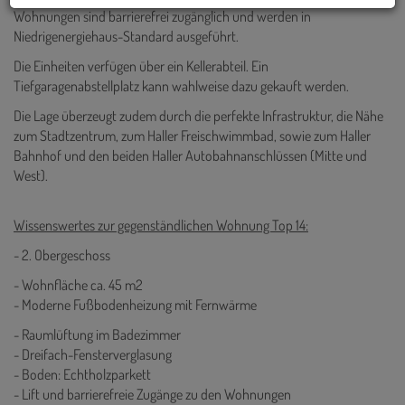
Wohnungen sind barrierefrei zugänglich und werden in
Niedrigenergiehaus-Standard ausgeführt.
Die Einheiten verfügen über ein Kellerabteil. Ein
Tiefgaragenabstellplatz kann wahlweise dazu gekauft werden.
Die Lage überzeugt zudem durch die perfekte Infrastruktur, die Nähe
zum Stadtzentrum, zum Haller Freischwimmbad, sowie zum Haller
Bahnhof und den beiden Haller Autobahnanschlüssen (Mitte und
West).
Wissenswertes zur gegenständlichen Wohnung Top 14:
- 2. Obergeschoss
- Wohnfläche ca. 45 m2
- Moderne Fußbodenheizung mit Fernwärme
- Raumlüftung im Badezimmer
- Dreifach-Fensterverglasung
- Boden: Echtholzparkett
- Lift und barrierefreie Zugänge zu den Wohnungen