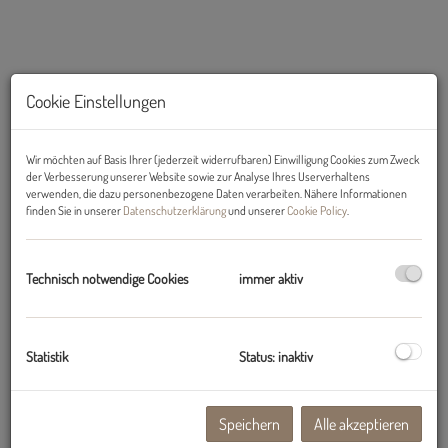
Cookie Einstellungen
Wir möchten auf Basis Ihrer (jederzeit widerrufbaren) Einwilligung Cookies zum Zweck
der Verbesserung unserer Website sowie zur Analyse Ihres Userverhaltens
verwenden, die dazu personenbezogene Daten verarbeiten. Nähere Informationen
finden Sie in unserer
Datenschutzerklärung
und unserer
Cookie Policy
.
Beschreibung
Technisch notwendige Cookies
immer aktiv
Hall in Tirol - 2-Zimmer-Neubau-Wohnung - TOP 20
Statistik
Status: inaktiv
Zum Verkauf stehen moderne 2-Zimmer-Wohnungen in einer kleinen
Wohnanlage in der historisch bedeutenden Stadt Hall in Tirol.
Die Wohnungen sind aufgrund ihres vorteilhaften Grundrisses sowohl
Speichern
Alle akzeptieren
zur Eigennutzung als auch zur Vermietung, z.B. als WG, geeignet. Alle