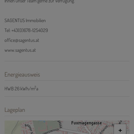
Ihnen unser Team gerne zur Verfügung.
SAGENTUS Immobilien
Tel: +43(0)678-1254029
office@sagentus.at
www.sagentus.at
Energieausweis
2
HWB
26 kWh/m
a
Lageplan
+