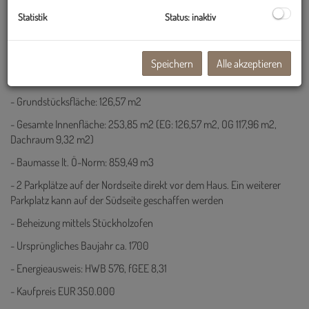
Statistik
Status: inaktiv
Die wichtigsten Eckdaten im Überblick:
Speichern
Alle akzeptieren
- Adresse: Mühlbach 19, Kolsass
- Grundstücksfläche: 126,57 m2
- Gesamte Innenfläche: 253,85 m2 (EG: 126,57 m2, OG 117,96 m2,
Dachraum 9,32 m2)
- Baumasse lt. Ö-Norm: 859,49 m3
- 2 Parkplätze auf der Nordseite direkt vor dem Haus. Ein weiterer
Parkplatz kann auf der Südseite geschaffen werden
- Beheizung mittels Stückholzofen
- Ursprüngliches Baujahr ca. 1700
- Energieausweis: HWB 576, fGEE 8,31
- Kaufpreis EUR 350.000