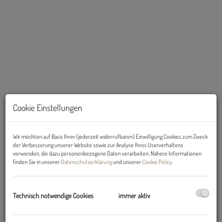
Ansicht Nord-West
Cookie Einstellungen
Wir möchten auf Basis Ihrer (jederzeit widerrufbaren) Einwilligung Cookies zum Zweck
der Verbesserung unserer Website sowie zur Analyse Ihres Userverhaltens
verwenden, die dazu personenbezogene Daten verarbeiten. Nähere Informationen
Beschreibung
finden Sie in unserer
Datenschutzerklärung
und unserer
Cookie Policy
.
Sanierungsbedürftiges Wohnhaus in Mühlbach 19, 6114 Kolsass mit
zwei voneinander getrennten Geschossen – ein tolles Objekt für
Technisch notwendige Cookies
immer aktiv
Bauträger, Sanierer oder Familien die sich ihr neues Eigenheim nach
ihren eigenen Vorstellungen gestalten möchten.