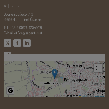
Adresse
Boznerstraße 24 / 3
6060 Hall in Tirol, Österreich
Tel.:
+43(0)0678-1254029
E-Mail:
office@sagentus.at
Leaflet
|
Tiles ©
basemap.at