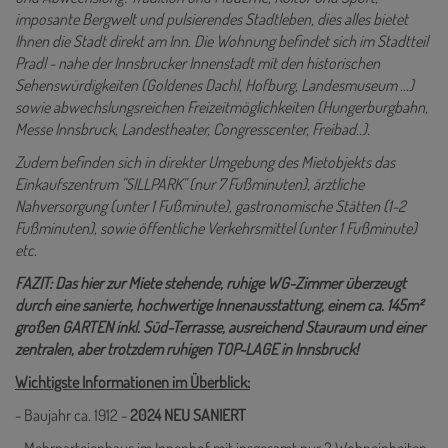
imposante Bergwelt und pulsierendes Stadtleben, dies alles bietet
Ihnen die Stadt direkt am Inn. Die Wohnung befindet sich im Stadtteil
Pradl - nahe der Innsbrucker Innenstadt mit den historischen
Sehenswürdigkeiten (Goldenes Dachl, Hofburg, Landesmuseum ...)
sowie abwechslungsreichen Freizeitmöglichkeiten (Hungerburgbahn,
Messe Innsbruck, Landestheater, Congresscenter, Freibad..).
Zudem befinden sich in direkter Umgebung des Mietobjekts das
Einkaufszentrum "SILLPARK" (nur 7 Fußminuten), ärztliche
Nahversorgung (unter 1 Fußminute), gastronomische Stätten (1-2
Fußminuten), sowie öffentliche Verkehrsmittel (unter 1 Fußminute)
etc.
FAZIT: Das hier zur Miete stehende, ruhige WG-Zimmer überzeugt
durch eine sanierte, hochwertige Innenausstattung, einem ca. 145m²
großen GARTEN inkl. Süd-Terrasse, ausreichend Stauraum und einer
zentralen, aber trotzdem ruhigen TOP-LAGE in Innsbruck!
Wichtigste Informationen im Überblick:
- Baujahr ca. 1912 -
2024 NEU SANIERT