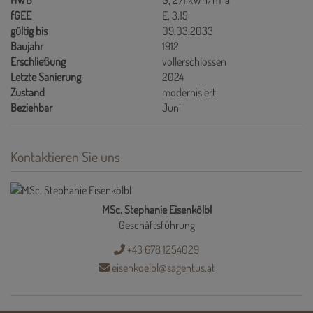
HWB
G, 271 kWh/m
a
fGEE
E, 3,15
gültig bis
09.03.2033
Baujahr
1912
Erschließung
vollerschlossen
Letzte Sanierung
2024
Zustand
modernisiert
Beziehbar
Juni
Kontaktieren Sie uns
MSc. Stephanie Eisenkölbl
Geschäftsführung
+43 678 1254029
eisenkoelbl@sagentus.at