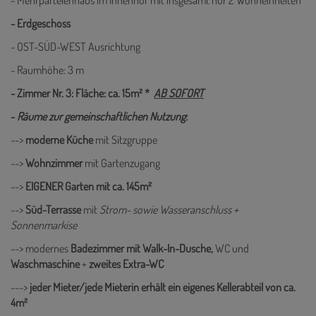
- Mehrparteienhaus im Innenhof mit insgesamt nur 2 Wohneinheiten
- Erdgeschoss
- OST-SÜD-WEST Ausrichtung
- Raumhöhe: 3 m
- Zimmer Nr. 3: Fläche: ca. 15m² *
AB SOFORT
-
Räume zur gemeinschaftlichen Nutzung
:
-->
moderne Küche
mit Sitzgruppe
-->
Wohnzimmer
mit Gartenzugang
-->
EIGENER Garten mit ca. 145m²
-->
Süd-Terrasse
mit
Strom- sowie Wasseranschluss +
Sonnenmarkise
--> modernes
Badezimmer mit Walk-In-Dusche,
WC und
Waschmaschine
+
zweites Extra-WC
--->
jeder Mieter/jede Mieterin erhält ein eigenes Kellerabteil von ca.
4m²