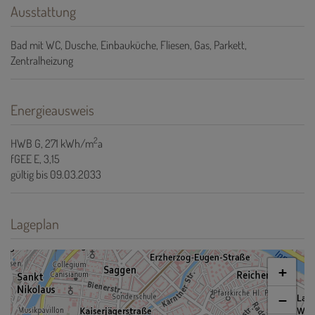
Ausstattung
Bad mit WC
Dusche
Einbauküche
Fliesen
Gas
Parkett
Zentralheizung
Energieausweis
2
HWB
G, 271 kWh/m
a
fGEE
E, 3,15
gültig bis
09.03.2033
Lageplan
+
−