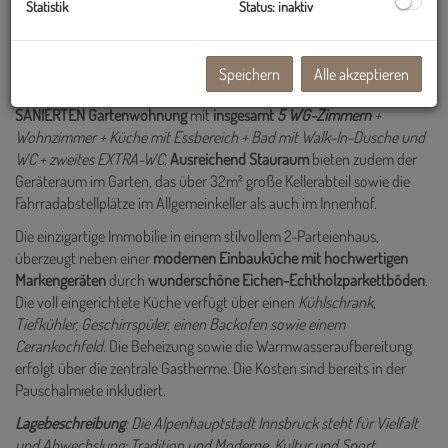
Statistik
Status: inaktiv
Zur Miete steht 1
helles WG-Zimmer
(siehe Plan) mit
wunderschönem,
sonnigem Gemeinschaftsgarten und Terrasse
in Innsbruck. Das gut
geschnittene WG-Zimmer mit
hochwertiger Innenausstattung
und
Speichern
Alle akzeptieren
einer
Raumhöhe von 3 m
befinden sich in einer
124 m² großen,
SANIERTEN Gartenwohnung
mit
insgesamt
5 WG-Zimmern
+
Wohnzimmer + Küche mit Essbereich + Bad mit Walk-In-Dusche und
WC + zweites EXTRA-WC
.
Ausreichend Stauraum
bieten zudem der
Geräteraum im Garten, das über 32m² große Kellerabteil sowie die
Fahrradabstellplätze im Allgemeinkeller als auch im Innenhof.
Die einzigartige Immobilie in einem stilvollem 2-Parteienhaus,
überzeugt neben einer
modernen Einbauküche mit hochwertigen
Markengeräten
durch
wunderschöne Eichen-Echtholzparkettböden
.
Die voll eingerichtete Küche verfügt über einen
Kühlschrank,
Tiefkühler, Geschirrspüler, einen Backofen sowie einem
Cerankochfeld
. Die Beheizung sowie die Warmwasseraufbereitung
erfolgt über die zentrale Gastherme. Die Kosten sind bereits in der
Pauschalmiete inkludiert.
Lagebeschreibung
: Die Alpenhauptstadt Innsbruck steht für Vielfalt
und Abwechslung: Tradition und Moderne, Kultur und Sport,