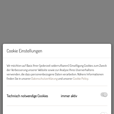
Cookie Einstellungen
Allgemeines Wohnzimmer
Wir möchten auf Basis Ihrer (jederzeit widerrufbaren) Einwilligung Cookies zum Zweck
der Verbesserung unserer Website sowie zur Analyse Ihres Userverhaltens
verwenden, die dazu personenbezogene Daten verarbeiten. Nähere Informationen
finden Sie in unserer
Datenschutzerklärung
und unserer
Cookie Policy
.
Beschreibung
Technisch notwendige Cookies
immer aktiv
BESTLAGE mitten in INNSBRUCK: Ruhiges, lichtdurchflutetes WG-
Zimmer mit GARTEN in 5er-WG AB SOFORT zu Mieten!