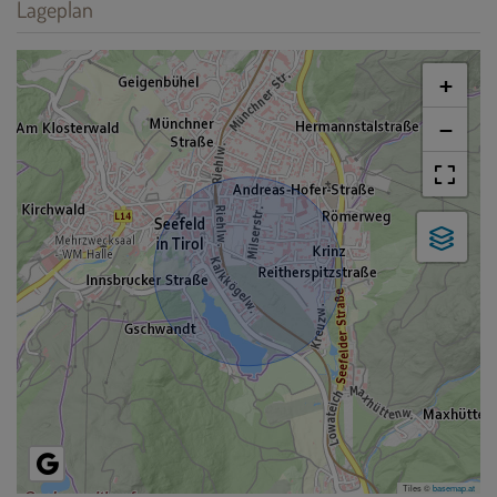
Lageplan
+
−
Tiles ©
basemap.at