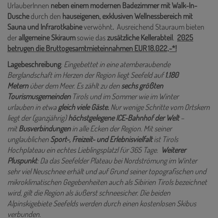
UrlauberInnen
neben einem modernen Badezimmer mit Walk-In-
Dusche
durch den
hauseigenen, exklusiven Wellnessbereich mit
Sauna und Infrarotkabine
verwöhnt
.
Ausreichend Stauraum bieten
der
allgemeine Skiraum
sowie das
zusätzliche Kellerabteil
.
2025
betrugen die Bruttogesamtmieteinnahmen EUR 18.022,-*!
Lagebeschreibung
:
Eingebettet in eine atemberaubende
Berglandschaft im Herzen der Region liegt Seefeld auf
1.180
Metern
über dem Meer. Es zählt zu den
sechs größten
Tourismusgemeinden
Tirols und im Sommer wie im Winter
urlauben in etwa
gleich viele Gäste.
Nur wenige Schritte vom Ortskern
liegt der (ganzjährig)
höchstgelegene ICE-Bahnhof der Welt
–
mit
Busverbindungen
in alle Ecken der Region. Mit seiner
unglaublichen
Sport-, Freizeit- und Erlebnisvielfalt
ist Tirols
Hochplateau ein echtes Lieblingsplatzl für 365 Tage.
Weiterer
Pluspunkt
: Da das Seefelder Plateau bei Nordströmung im Winter
sehr viel Neuschnee erhält und auf Grund seiner topografischen und
mikroklimatischen Gegebenheiten auch als Sibirien Tirols bezeichnet
wird, gilt die Region als äußerst schneesicher. Die beiden
Alpinskigebiete Seefelds werden durch einen kostenlosen Skibus
verbunden.