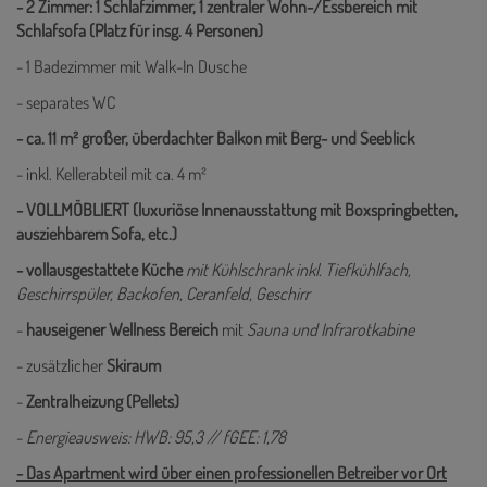
- 2 Zimmer: 1 Schlafzimmer, 1 zentraler Wohn-/Essbereich mit
Schlafsofa (Platz für insg. 4 Personen)
- 1 Badezimmer mit Walk-In Dusche
- separates WC
- ca. 11 m² großer, überdachter Balkon mit Berg- und Seeblick
- inkl. Kellerabteil mit ca. 4 m²
- VOLLMÖBLIERT (luxuriöse Innenausstattung mit Boxspringbetten,
ausziehbarem Sofa, etc.)
- vollausgestattete Küche
mit Kühlschrank inkl. Tiefkühlfach,
Geschirrspüler, Backofen, Ceranfeld, Geschirr
-
hauseigener Wellness Bereich
mit
Sauna und Infrarotkabine
- zusätzlicher
Skiraum
-
Zentralheizung (Pellets)
-
Energieausweis: HWB: 95,3 // fGEE: 1,78
- Das Apartment wird über einen professionellen Betreiber vor Ort