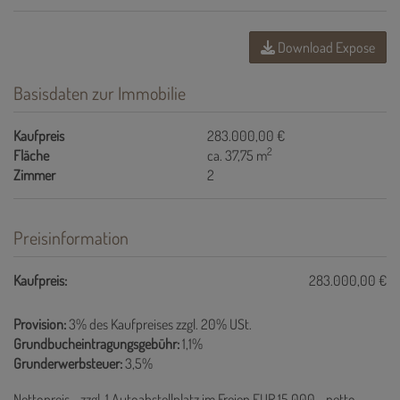
Download Expose
Basisdaten zur Immobilie
Kaufpreis
283.000,00 €
2
Fläche
ca. 37,75 m
Zimmer
2
Preisinformation
Kaufpreis:
283.000,00 €
Provision:
3% des Kaufpreises zzgl. 20% USt.
Grundbucheintragungsgebühr:
1,1%
Grunderwerbsteuer:
3,5%
Nettopreis - zzgl. 1 Autoabstellplatz im Freien EUR 15.000,- netto