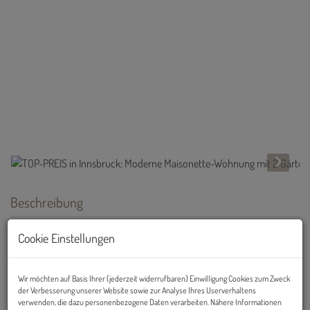
Beschreibung
MODERNER WOHNTRAUM: Sonnige, exklusive Maisonettewohnung
Cookie Einstellungen
mit großen Fensterfronten und 2 Gärten mit jeweils 2 Terrassen ab
sofort zu kaufen!
Wir möchten auf Basis Ihrer (jederzeit widerrufbaren) Einwilligung Cookies zum Zweck
Zum Verkauf steht eine
ca. 50m² große, helle 2-Zimmer-
der Verbesserung unserer Website sowie zur Analyse Ihres Userverhaltens
Maisonettewohnung
mit
verwenden, die dazu personenbezogene Daten verarbeiten. Nähere Informationen