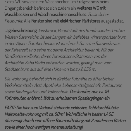
Extra-WC sowie einem Waschbecken. Im Erdgeschoss beim
Eingangsbereich befindet sich zudem ein
weiteres WC mit
Waschbecken und Waschmaschinenanschluss
.
Zusätzlicher
Pluspunkt:
Alle
Fenster sind mit elektrischen Raffstores
ausgestattet.
Lagebeschreibung
:
Innsbruck, Hauptstadt des Bundeslandes Tirol im
Westen Österreichs, ist seit Langem ein beliebtes Wintersportzentrum
in den Alpen. Darüber hinaus ist Innsbruck für seine Bauwerke aus
der Kaiserzeit und seine moderne Architektur bekannt. Mit der
Nordkettenseilbahn, deren futuristische Stationen von der
Architektin Zaha Hadid entworfen wurden, gelangt man vom
Stadtzentrum aus auf eine Höhe von bis zu 2.256 m.
Die Wohnung befindet sich in direkter Fußnähe zu öffentlichen
Verkehrsmitteln, Arzt, Apotheke, Lebensmittelgeschäft, Restaurant,
sowie Kindergarten und Volksschule.
Das Innufer, nur. ca. 10
Fußminuten entfernt, lädt zu erholsamen Spaziergängen ein.
FAZIT: Die hier zum Verkauf stehende exklusive, lichtdurchflutete
Maisonettewohnung mit ca. 50m² Wohnfläche in bester LAGE
überzeugt durch eine offene Raumaufteilung mit 2 modernen Gärten
sowie einer hochwertigen Innenausstattung!