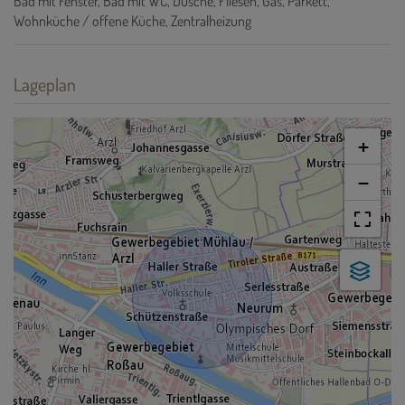
Bad mit Fenster
Bad mit WC
Dusche
Fliesen
Gas
Parkett
Wohnküche / offene Küche
Zentralheizung
Lageplan
+
−