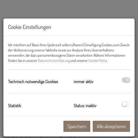
Cookie Einstellungen
Wir möchten auf Basis Ihrer (jederzeit widerrufbaren) Einwilligung Cookies zum Zweck
der Verbesserung unserer Website sowie zur Analyse Ihres Userverhaltens
verwenden, die dazu personenbezogene Daten verarbeiten. Nähere Informationen
finden Sie in unserer
Datenschutzerklärung
und unserer
Cookie Policy
.
Technisch notwendige Cookies
immer aktiv
Beschreibung
Helle, hochwertige 2-Zimmer-NEUBAU-Wohnung mit ca. 8 m²
Statistik
Status: inaktiv
großem, überdachtem West-Balkon provisionsfrei zu mieten
Speichern
Alle akzeptieren