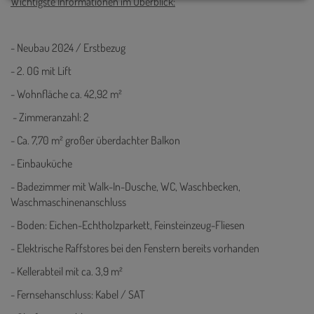
Wichtigste Informationen im Überblick:
- Neubau 2024 / Erstbezug
- 2. OG mit Lift
- Wohnfläche ca. 42,92 m²
- Zimmeranzahl: 2
- Ca. 7,70 m² großer überdachter Balkon
- Einbauküche
- Badezimmer mit Walk-In-Dusche, WC, Waschbecken,
Waschmaschinenanschluss
- Boden: Eichen-Echtholzparkett, Feinsteinzeug-Fliesen
- Elektrische Raffstores bei den Fenstern bereits vorhanden
- Kellerabteil mit ca. 3,9 m²
- Fernsehanschluss: Kabel / SAT