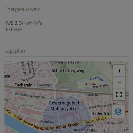
Energieausweis
2
HWB
B, 34 kWh/m
a
fGEE
0,67
Lageplan
+
−