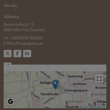
Aktuelles
Adresse
Boznerstraße 24 / 3
6060 Hall in Tirol, Österreich
Tel.:
+43(0)0678-1254029
E-Mail:
office@sagentus.at
Leaflet
|
Tiles ©
basemap.at