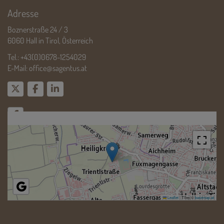
Adresse
Boznerstraße 24 / 3
6060 Hall in Tirol, Österreich
Tel.:
+43(0)0678-1254029
E-Mail:
office@sagentus.at
Leaflet
|
Tiles ©
basemap.at