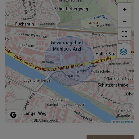
+
−
Tiles ©
basemap.at