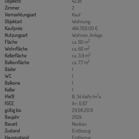
Objektnr.
4238
Zimmer
2
Vermarktungsart
Kauf
Objektart
Wohnung
Kaufpreis
484.700,00 €
Nutzungsart
Wohnen
Anlage
2
Fläche
ca. 60 m
2
Wohnfläche
ca. 60 m
2
Kellerfläche
ca. 3,9 m
2
Balkonfläche
ca. 7,7 m
Bäder
1
WC
1
Balkone
1
Keller
1
2
HWB
B, 34 kWh/m
a
fGEE
A+, 0,67
gültig bis
29.08.2031
Baujahr
2024
Bauart
Neubau
Zustand
Erstbezug
Hauszustand
Erstbezug