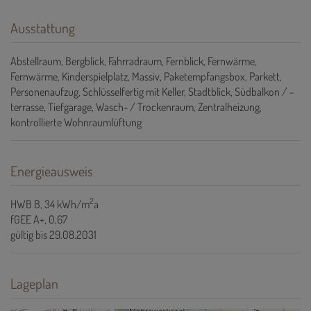
Ausstattung
Abstellraum
Bergblick
Fahrradraum
Fernblick
Fernwärme
Fernwärme
Kinderspielplatz
Massiv
Paketempfangsbox
Parkett
Personenaufzug
Schlüsselfertig mit Keller
Stadtblick
Südbalkon / -
terrasse
Tiefgarage
Wasch- / Trockenraum
Zentralheizung
kontrollierte Wohnraumlüftung
Energieausweis
2
HWB
B, 34 kWh/m
a
fGEE
A+, 0,67
gültig bis
29.08.2031
Lageplan