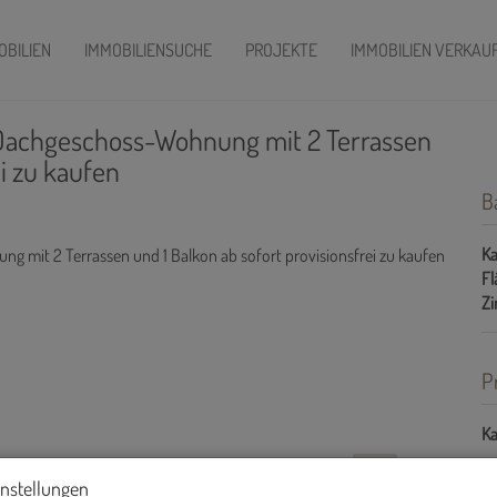
OBILIEN
IMMOBILIENSUCHE
PROJEKTE
IMMOBILIEN VERKAU
chgeschoss-Wohnung mit 2 Terrassen
ei zu kaufen
B
Ka
Fl
Z
P
Ka
instellungen
Gr