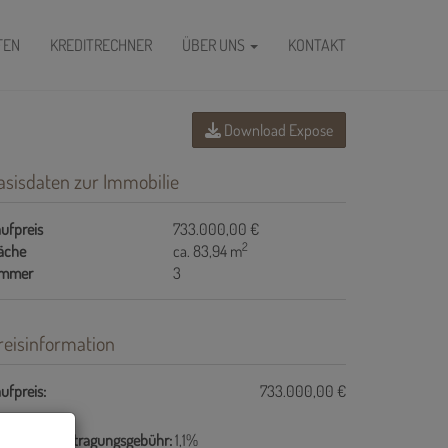
FEN
KREDITRECHNER
ÜBER UNS
KONTAKT
Download Expose
asisdaten zur Immobilie
ufpreis
733.000,00 €
2
äche
ca. 83,94 m
immer
3
reisinformation
ufpreis:
733.000,00 €
undbucheintragungsgebühr:
1,1%