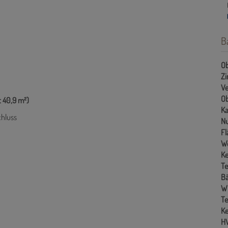
B
Ob
Z
Ve
Ob
t 40,9 m²)
Ka
hluss
Nu
Fl
W
Ke
Te
B
W
Te
Ke
H