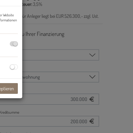
underwerbsteuer:
3,5%
er Website
r Kaufpreis für Anleger liegt bei EUR 526.300,- zzgl. Ust.
nformationen
eptieren