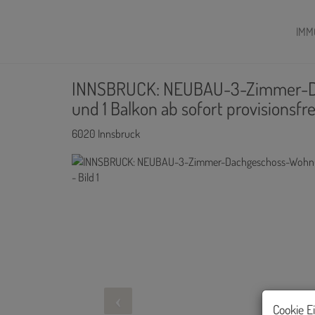
IMM
INNSBRUCK: NEUBAU-3-Zimmer-Da
und 1 Balkon ab sofort provisionsfr
6020 Innsbruck
Cookie E