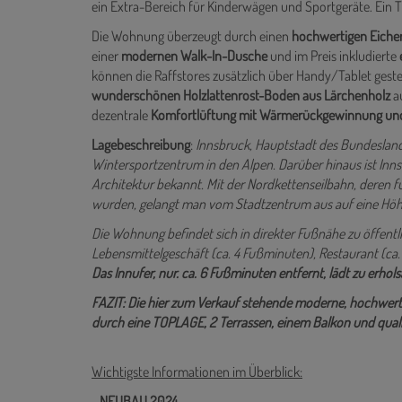
ein Extra-Bereich für Kinderwägen und Sportgeräte. Ein 
Die Wohnung überzeugt durch einen
hochwertigen
Eiche
einer
modernen Walk-In-Dusche
und
im Preis inkludierte
können die Raffstores zusätzlich über Handy/Tablet gest
wunderschönen
Holzlattenrost-Boden aus Lärchenholz
au
dezentrale
Komfortlüftung mit Wärmerückgewinnung un
Lagebeschreibung
:
Innsbruck, Hauptstadt des Bundeslandes
Wintersportzentrum in den Alpen. Darüber hinaus ist Inn
Architektur bekannt. Mit der Nordkettenseilbahn, deren f
wurden, gelangt man vom Stadtzentrum aus auf eine Höhe
Die Wohnung befindet sich in direkter Fußnähe zu öffentl
Lebensmittelgeschäft (ca. 4 Fußminuten), Restaurant (ca. 
Das Innufer, nur. ca. 6 Fußminuten entfernt, lädt zu erho
FAZIT: Die hier zum Verkauf stehende moderne, hochwe
durch eine TOPLAGE, 2 Terrassen, einem Balkon und quali
Wichtigste Informationen im Überblick:
-
NEUBAU 2024