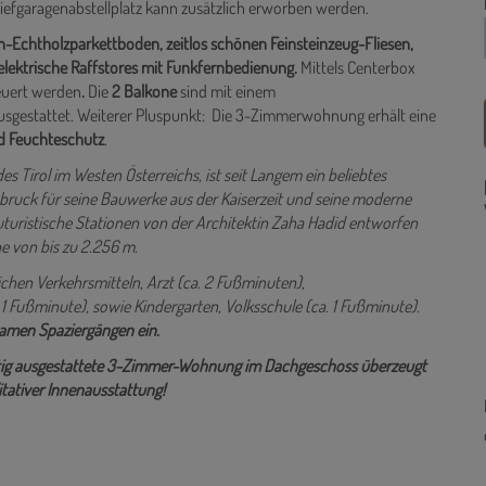
Tiefgaragenabstellplatz kann zusätzlich erworben werden.
n-Echtholzparkettboden, zeitlos schönen Feinsteinzeug-Fliesen,
elektrische Raffstores mit Funkfernbedienung.
Mittels Centerbox
euert werden
.
Die
2 Balkone
sind mit einem
sgestattet. Weiterer Pluspunkt: Die 3-Zimmerwohnung erhält eine
d Feuchteschutz
.
 Tirol im Westen Österreichs, ist seit Langem ein beliebtes
sbruck für seine Bauwerke aus der Kaiserzeit und seine moderne
uturistische Stationen von der Architektin Zaha Hadid entworfen
 von bis zu 2.256 m.
ichen Verkehrsmitteln, Arzt (ca. 2 Fußminuten),
1 Fußminute), sowie Kindergarten, Volksschule (ca. 1 Fußminute).
lsamen Spaziergängen ein.
rtig ausgestattete 3-Zimmer-Wohnung im Dachgeschoss überzeugt
tativer Innenausstattung!