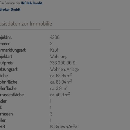
asisdaten zur Immobilie
jektnr.
4208
immer
3
rmarktungsart
Kauf
jektart
Wohnung
ufpreis
733.000,00 €
tzungsart
Wohnen
Anlage
2
äche
ca. 83,94 m
2
ohnfläche
ca. 83,94 m
2
llerfläche
ca. 3,9 m
2
rrassenfläche
ca. 40,9 m
äder
1
C
1
rrassen
3
ller
1
2
WB
B, 34 kWh/m
a