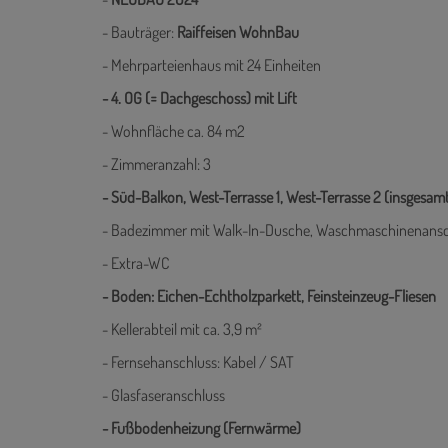
- Bauträger:
Raiffeisen WohnBau
- Mehrparteienhaus mit 24 Einheiten
- 4. OG (= Dachgeschoss) mit Lift
- Wohnfläche ca. 84 m2
- Zimmeranzahl: 3
- Süd-Balkon, West-Terrasse 1, West-Terrasse 2 (insgesam
- Badezimmer mit Walk-In-Dusche, Waschmaschinenansc
- Extra-WC
- Boden: Eichen-Echtholzparkett, Feinsteinzeug-Fliesen
- Kellerabteil mit ca. 3,9 m²
- Fernsehanschluss: Kabel / SAT
- Glasfaseranschluss
- Fußbodenheizung (Fernwärme)