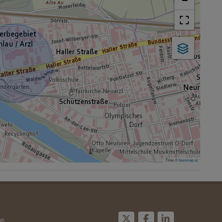
−
Tiles ©
basemap.at
e