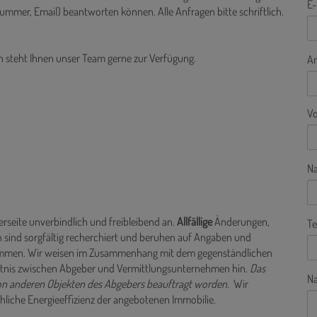
E-
ummer, Email) beantworten können. Alle Anfragen bitte schriftlich.
n steht Ihnen unser Team gerne zur Verfügung.
A
V
N
rseite unverbindlich und freibleibend an.
Allfällige
Änderungen,
Te
 sind sorgfältig recherchiert und beruhen auf Angaben und
rnommen. Wir weisen im Zusammenhang mit dem gegenständlichen
ältnis zwischen Abgeber und Vermittlungsunternehmen hin.
Das
Na
von anderen Objekten des Abgebers beauftragt worden.
Wir
hliche Energieeffizienz der angebotenen Immobilie.