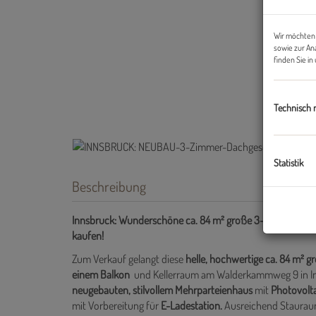
Wir möchten 
sowie zur An
finden Sie i
Technisch 
Statistik
Beschreibung
Innsbruck: Wunderschöne ca. 84 m² große 3-Zimmer-Wohnu
kaufen!
Zum Verkauf gelangt diese
helle, hochwertige ca. 84 m
einem Balkon
und Kellerraum am Walderkammweg 9 in Inn
neugebauten, stilvollem Mehrparteienhaus
mit
Photovolt
mit Vorbereitung für
E-Ladestation.
Ausreichend Stauraum