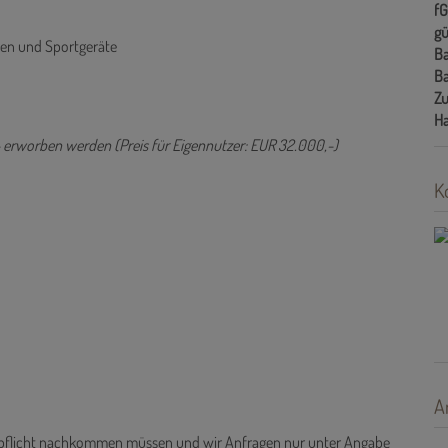
f
gü
gen und Sportgeräte
Ba
Ba
Zu
H
,- erworben werden (Preis für Eigennutzer: EUR 32.000,-)
K
A
ispflicht nachkommen müssen und wir Anfragen nur unter Angabe