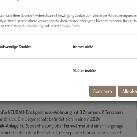
Gr
auf Basis Ihrer (jederzeit widerrufbaren) Einwilligung Cookies zum Zweck der Verbesserung unser
De
alyse Ihres Userverhaltens verwenden, die dazu personenbezogene Daten verarbeiten. Nähere I
n unserer
Datenschutzerklärung
und unserer
Cookie Policy
.
notwendige Cookies
immer aktiv
Status: inaktiv
Speichern
Alle akz
ng mit 2 Terrassen und einem Balkon provisionsfrei ab sofort zu
² große NEUBAU-Dachgeschoss-Wohnung
mit
3 Zimmern, 2 Terrassen,
sbruck. Die Liegenschaft befindet sich in einem
2024
aik-Anlage
, Fußbodenheizung über
Fernwärme
und einer Tiefgarage
 bietet neben dem Kellerabteil, der separate Fahrradraum als auch