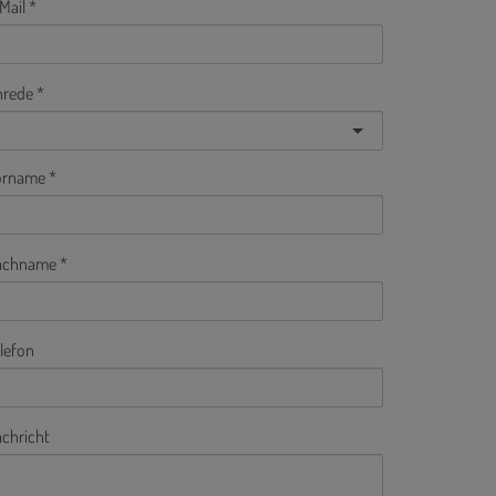
Mail
nrede
orname
achname
lefon
chricht