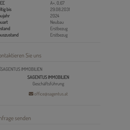
GEE
A+, 0,67
ltig bis
29.08.2031
ujahr
2024
uart
Neubau
stand
Erstbezug
auszustand
Erstbezug
ontaktieren Sie uns
SAGENTUS IMMOBILIEN
Geschäftsführung
office@sagentus.at
nfrage senden