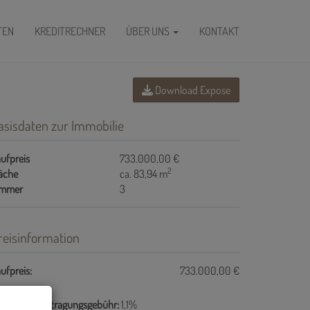
FEN
KREDITRECHNER
ÜBER UNS
KONTAKT
Download Expose
asisdaten zur Immobilie
ufpreis
733.000,00 €
2
äche
ca. 83,94 m
immer
3
reisinformation
ufpreis:
733.000,00 €
undbucheintragungsgebühr:
1,1%