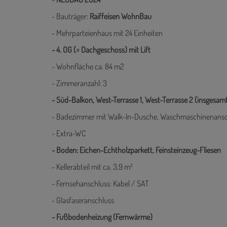
- Bauträger:
Raiffeisen WohnBau
- Mehrparteienhaus mit 24 Einheiten
- 4. OG (= Dachgeschoss) mit Lift
- Wohnfläche ca. 84 m2
- Zimmeranzahl: 3
- Süd-Balkon, West-Terrasse 1, West-Terrasse 2 (insgesam
- Badezimmer mit Walk-In-Dusche, Waschmaschinenansc
- Extra-WC
- Boden: Eichen-Echtholzparkett, Feinsteinzeug-Fliesen
- Kellerabteil mit ca. 3,9 m²
- Fernsehanschluss: Kabel / SAT
- Glasfaseranschluss
- Fußbodenheizung (Fernwärme)