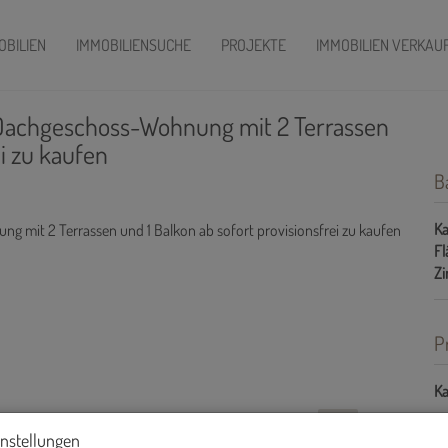
OBILIEN
IMMOBILIENSUCHE
PROJEKTE
IMMOBILIEN VERKAU
chgeschoss-Wohnung mit 2 Terrassen
ei zu kaufen
B
Ka
Fl
Z
P
Ka
instellungen
Gr