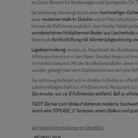
ein Extra-Bereich für Kinderwägen und Sportgeräte. Ein 
Die Wohnung überzeugt durch einen
hochwertigen
Eiche
einer
modernen Walk-In-Dusche
und
im Preis inkludierte
können die Raffstores zusätzlich über Handy/Tablet gest
wunderschönen
Holzlattenrost-Boden aus Lärchenholz
au
dezentrale
Komfortlüftung mit Wärmerückgewinnung un
Lagebeschreibung
:
Innsbruck, Hauptstadt des Bundeslandes
Wintersportzentrum in den Alpen. Darüber hinaus ist Inn
Architektur bekannt. Mit der Nordkettenseilbahn, deren f
wurden, gelangt man vom Stadtzentrum aus auf eine Höhe
Die Wohnung befindet sich in direkter Fußnähe zu öffentl
Lebensmittelgeschäft (ca. 4 Fußminuten), Restaurant (ca. 
Das Innufer, nur. ca. 6 Fußminuten entfernt, lädt zu erho
FAZIT: Die hier zum Verkauf stehende moderne, hochwe
durch eine TOPLAGE, 2 Terrassen, einem Balkon und quali
Wichtigste Informationen im Überblick:
-
NEUBAU 2024