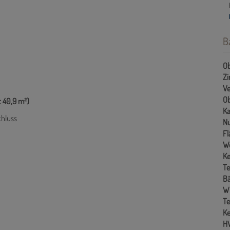
B
Ob
Z
Ve
Ob
t 40,9 m²)
Ka
hluss
Nu
Fl
W
Ke
Te
B
W
Te
Ke
H