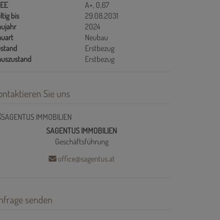
GEE
A+, 0,67
ltig bis
29.08.2031
ujahr
2024
uart
Neubau
stand
Erstbezug
auszustand
Erstbezug
ontaktieren Sie uns
SAGENTUS IMMOBILIEN
Geschäftsführung
office@sagentus.at
nfrage senden