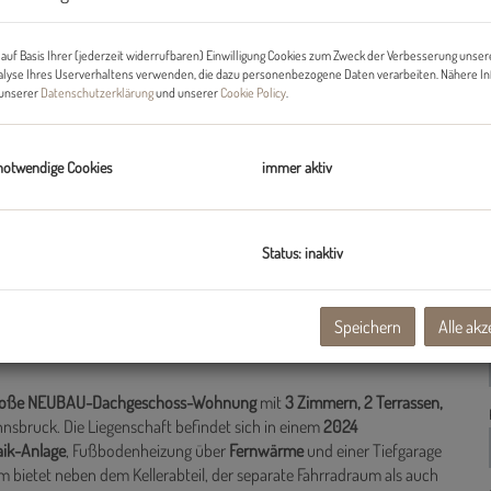
Gr
auf Basis Ihrer (jederzeit widerrufbaren) Einwilligung Cookies zum Zweck der Verbesserung unser
De
alyse Ihres Userverhaltens verwenden, die dazu personenbezogene Daten verarbeiten. Nähere I
n unserer
Datenschutzerklärung
und unserer
Cookie Policy
.
notwendige Cookies
immer aktiv
Status: inaktiv
Speichern
Alle akz
ng mit 2 Terrassen und einem Balkon provisionsfrei ab sofort zu
² große NEUBAU-Dachgeschoss-Wohnung
mit
3 Zimmern, 2 Terrassen,
sbruck. Die Liegenschaft befindet sich in einem
2024
aik-Anlage
, Fußbodenheizung über
Fernwärme
und einer Tiefgarage
 bietet neben dem Kellerabteil, der separate Fahrradraum als auch