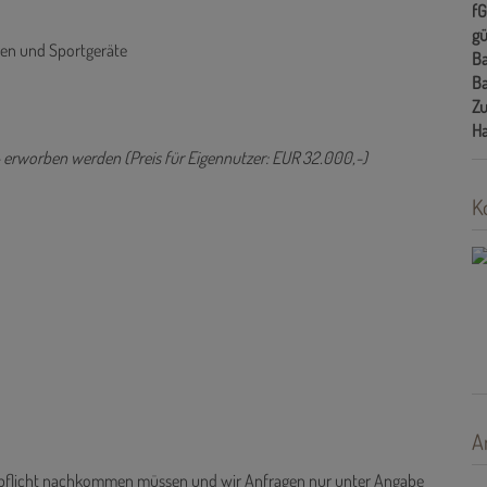
f
gü
gen und Sportgeräte
Ba
Ba
Zu
H
,- erworben werden (Preis für Eigennutzer: EUR 32.000,-)
K
A
ispflicht nachkommen müssen und wir Anfragen nur unter Angabe