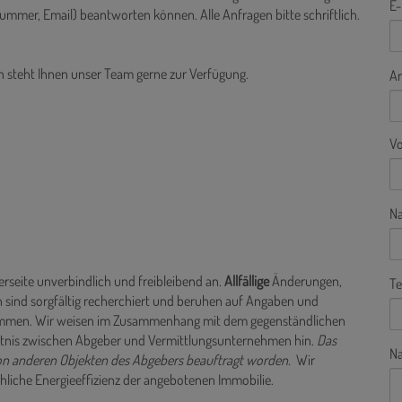
E-
ummer, Email) beantworten können. Alle Anfragen bitte schriftlich.
n steht Ihnen unser Team gerne zur Verfügung.
A
V
N
rseite unverbindlich und freibleibend an.
Allfällige
Änderungen,
Te
 sind sorgfältig recherchiert und beruhen auf Angaben und
rnommen. Wir weisen im Zusammenhang mit dem gegenständlichen
ältnis zwischen Abgeber und Vermittlungsunternehmen hin.
Das
Na
von anderen Objekten des Abgebers beauftragt worden.
Wir
hliche Energieeffizienz der angebotenen Immobilie.