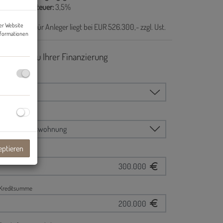
underwerbsteuer:
3,5%
er Website
r Kaufpreis für Anleger liegt bei EUR 526.300,- zzgl. Ust.
nformationen
eptieren