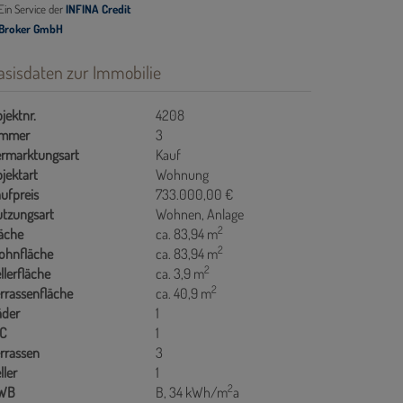
asisdaten zur Immobilie
jektnr.
4208
immer
3
rmarktungsart
Kauf
jektart
Wohnung
ufpreis
733.000,00 €
tzungsart
Wohnen
Anlage
2
äche
ca. 83,94 m
2
ohnfläche
ca. 83,94 m
2
llerfläche
ca. 3,9 m
2
rrassenfläche
ca. 40,9 m
äder
1
C
1
rrassen
3
ller
1
2
WB
B, 34 kWh/m
a