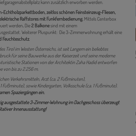
Tiefgaragenabstellplatz kann zusätzlich erworben werden.
n-Echtholzparkettboden, zeitlos schönen Feinsteinzeug-Fliesen,
elektrische Raffstores mit Funkfernbedienung.
Mittels Centerbox
euert werden
.
Die
2 Balkone
sind mit einem
sgestattet. Weiterer Pluspunkt: Die 3-Zimmerwohnung erhält eine
d Feuchteschutz
.
 Tirol im Westen Österreichs, ist seit Langem ein beliebtes
sbruck für seine Bauwerke aus der Kaiserzeit und seine moderne
uturistische Stationen von der Architektin Zaha Hadid entworfen
 von bis zu 2.256 m.
ichen Verkehrsmitteln, Arzt (ca. 2 Fußminuten),
1 Fußminute), sowie Kindergarten, Volksschule (ca. 1 Fußminute).
lsamen Spaziergängen ein.
rtig ausgestattete 3-Zimmer-Wohnung im Dachgeschoss überzeugt
tativer Innenausstattung!