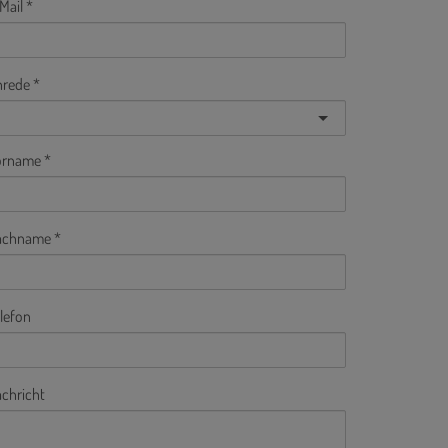
Mail
nrede
orname
achname
lefon
chricht