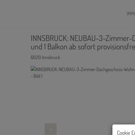
IMM
INNSBRUCK: NEUBAU-3-Zimmer-Da
und 1 Balkon ab sofort provisionsfr
6020 Innsbruck
Cookie E