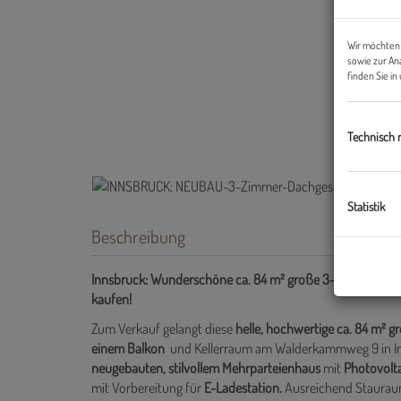
Wir möchten 
sowie zur An
finden Sie i
Technisch 
Statistik
Beschreibung
Innsbruck: Wunderschöne ca. 84 m² große 3-Zimmer-Wohnu
kaufen!
Zum Verkauf gelangt diese
helle, hochwertige ca. 84 m
einem Balkon
und Kellerraum am Walderkammweg 9 in Inn
neugebauten, stilvollem Mehrparteienhaus
mit
Photovolt
mit Vorbereitung für
E-Ladestation.
Ausreichend Stauraum