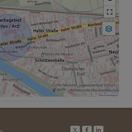
−
Tiles ©
basemap.at
e