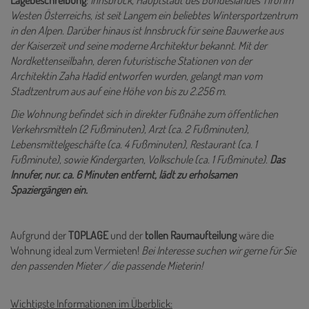
Lagebeschreibung
:
Innsbruck, Hauptstadt des Bundeslandes Tirol im
Westen Österreichs, ist seit Langem ein beliebtes Wintersportzentrum
in den Alpen. Darüber hinaus ist Innsbruck für seine Bauwerke aus
der Kaiserzeit und seine moderne Architektur bekannt. Mit der
Nordkettenseilbahn, deren futuristische Stationen von der
Architektin Zaha Hadid entworfen wurden, gelangt man vom
Stadtzentrum aus auf eine Höhe von bis zu 2.256 m.
Die Wohnung befindet sich in direkter Fußnähe zum öffentlichen
Verkehrsmitteln (2 Fußminuten), Arzt (ca. 2 Fußminuten),
Lebensmittelgeschäfte (ca. 4 Fußminuten), Restaurant (ca. 1
Fußminute), sowie Kindergarten, Volkschule (ca. 1 Fußminute).
Das
Innufer, nur. ca. 6 Minuten entfernt, lädt zu erholsamen
Spaziergängen ein.
Aufgrund
der
TOPLAGE
und
der
tollen Raumaufteilung
wäre die
Wohnung ideal zum Vermieten!
Bei Interesse suchen wir gerne für Sie
den passenden Mieter / die passende Mieterin!
Wichtigste Informationen im Überblick: