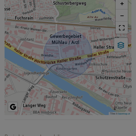
+
−
Tiles ©
basemap.at