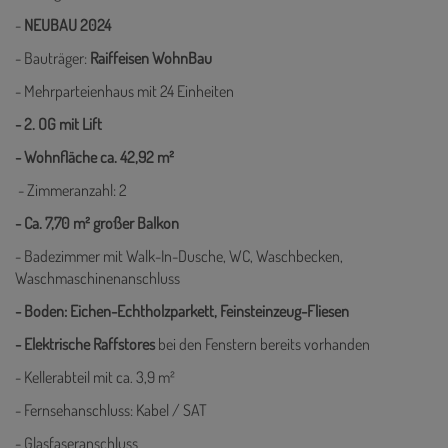
-
NEUBAU 2024
- Bauträger:
Raiffeisen WohnBau
- Mehrparteienhaus mit 24 Einheiten
- 2. OG mit Lift
- Wohnfläche ca. 42,92 m²
- Zimmeranzahl: 2
- Ca. 7,70 m² großer Balkon
- Badezimmer mit Walk-In-Dusche, WC, Waschbecken,
Waschmaschinenanschluss
- Boden: Eichen-Echtholzparkett, Feinsteinzeug-Fliesen
- Elektrische Raffstores
bei den Fenstern bereits vorhanden
- Kellerabteil mit ca. 3,9 m²
- Fernsehanschluss: Kabel / SAT
- Glasfaseranschluss