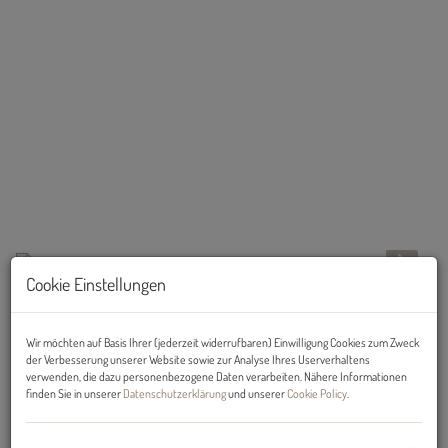
Cookie Einstellungen
Beschreibung
Wir möchten auf Basis Ihrer (jederzeit widerrufbaren) Einwilligung Cookies zum Zweck
der Verbesserung unserer Website sowie zur Analyse Ihres Userverhaltens
ANLEGER AUFGEPASST: Helle, hochwertige 2-Zimmer-NEUBAU-
verwenden, die dazu personenbezogene Daten verarbeiten. Nähere Informationen
Wohnung mit ca. 8 m² großen, überdachten West-Balkon
finden Sie in unserer
Datenschutzerklärung
und unserer
Cookie Policy
.
provisionsfrei zu kaufen!
TOPLAGE: IDEAL zum Vermieten!