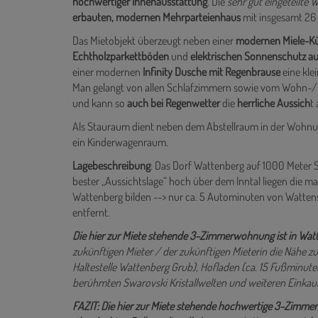
Zur Miete steht eine ca.
78 m² große 3-Zimmerwohnung
m
hochwertiger Innenausstattung
. Die
sehr gut eingeteilte 
erbauten, modernen Mehrparteienhaus
mit insgesamt 26
Das Mietobjekt überzeugt neben einer
modernen Miele-Küc
Echtholzparkettböden
und
elektrischen Sonnenschutz auf
einer modernen
Infinity Dusche mit Regenbrause
eine kle
Man gelangt von allen Schlafzimmern sowie vom Wohn-/
und kann so
auch bei Regenwetter
die
herrliche Aussich
t
Als Stauraum dient neben dem Abstellraum in der Wohnung 
ein Kinderwagenraum.
Lagebeschreibung
: Das Dorf Wattenberg auf 1000 Meter 
bester „Aussichtslage“ hoch über dem Inntal liegen die m
Wattenberg bilden --> nur ca. 5 Autominuten von Watte
entfernt.
Die hier zur Miete stehende 3-Zimmerwohnung ist in Watt
zukünftigen Mieter / der zukünftigen Mieterin die Nähe zu
Haltestelle Wattenberg Grub), Hofladen (ca. 15 Fußminuten