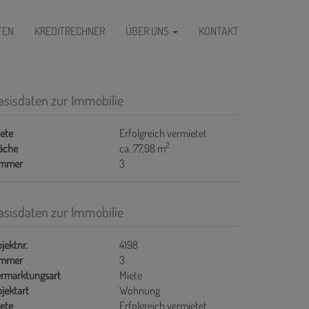
FEN
KREDITRECHNER
ÜBER UNS
KONTAKT
asisdaten zur Immobilie
ete
Erfolgreich vermietet
2
äche
ca. 77,98 m
immer
3
asisdaten zur Immobilie
jektnr.
4198
immer
3
rmarktungsart
Miete
jektart
Wohnung
ete
Erfolgreich vermietet