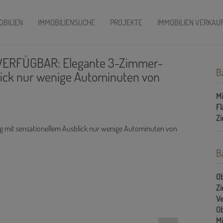
OBILIEN
IMMOBILIENSUCHE
PROJEKTE
IMMOBILIEN VERKAU
T VERFÜGBAR: Elegante 3-Zimmer-
B
ick nur wenige Autominuten von
Mi
Fl
Z
B
Ob
Z
Ve
Ob
Mi