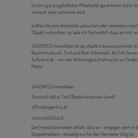
Wir greifen bei unserer Immobilienvermarktung auf ein
inserieren Ihr Objekt zudem in den wichtigsten einschlägi
Unsere gut ausgebildeten Mitarbeiter garantieren dafür, d
verkauft oder vermietet wird.
Sollten Sie eine Immobilie verkaufen oder vermieten möch
Objekts wünschen, so lade ich Sie herzlich dazu ein mit un
SAGENTUS Immobilien ist als staatlich konzessionierter I
Raum Innsbruck, Tirol und Rest-Österreich. Als Full-Se
Aufwand ab - von der Wohnungsaufnahme bis zur finale
Mieter.
SAGENTUS Immobilien
Standort Hall in Tirol (Bezirk Innsbruck-Land)
office@sagentus.at
www.sagentus.at