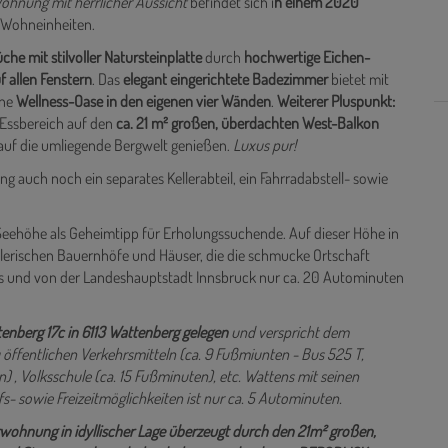
it
wunderschönem, überdachtem Balkon
sowie
moderner,
Wohnung mit herrlicher Aussicht
befindet sich i
n einem 2020
 Wohneinheiten.
he mit stilvoller Natursteinplatte
durch
hochwertige Eichen-
 allen Fenstern
. Das
elegant eingerichtete
Badezimmer
bietet mit
ine
Wellness-Oase in den eigenen vier Wänden
.
Weiterer Pluspunkt:
Essbereich auf den
ca. 21 m² großen, überdachten West-Balkon
 auf die umliegende Bergwelt genießen.
Luxus pur!
auch noch ein separates Kellerabteil, ein Fahrradabstell- sowie
Seehöhe als Geheimtipp für Erholungssuchende. Auf dieser Höhe in
alerischen Bauernhöfe und Häuser, die die schmucke Ortschaft
ns und von der Landeshauptstadt Innsbruck nur ca. 20 Autominuten
enberg 17c in 6113 Wattenberg gelegen
und verspricht dem
 öffentlichen Verkehrsmitteln (ca. 9 Fußmiunten - Bus 525 T,
) , Volksschule (ca. 15 Fußminuten), etc. Wattens mit seinen