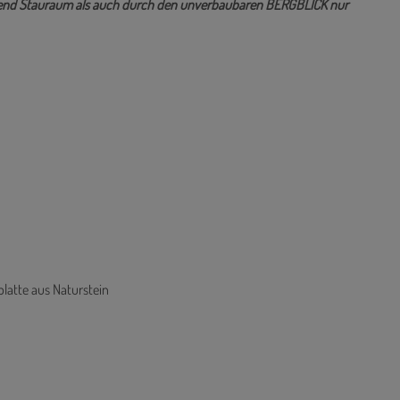
- sowie Freizeitmöglichkeiten ist nur ca. 5 Autominuten.
wohnung in idyllischer Lage überzeugt durch den 21m² großen,
chend Stauraum als auch durch den unverbaubaren BERGBLICK nur
platte aus Naturstein