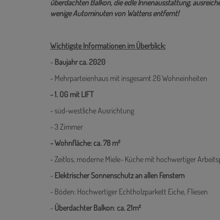
berühmten Swarovski Kristallwelten und weiteren Einkaufs
FAZIT: Die hier zur Miete stehende hochwertige 3-Zimmer
überdachten Balkon, die edle Innenausstattung, ausrei
wenige Autominuten von Wattens entfernt!
Wichtigste Informationen im Überblick:
-
Baujahr ca. 2020
- Mehrparteienhaus mit insgesamt 26 Wohneinheiten
- 1. OG mit LIFT
- süd-westliche Ausrichtung
- 3 Zimmer
- Wohnfläche: ca. 78 m²
- Zeitlos, moderne Miele- Küche mit hochwertiger Arbeits
-
Elektrischer Sonnenschutz an allen Fenstern
- Böden: Hochwertiger Echtholzparkett Eiche, Fliesen