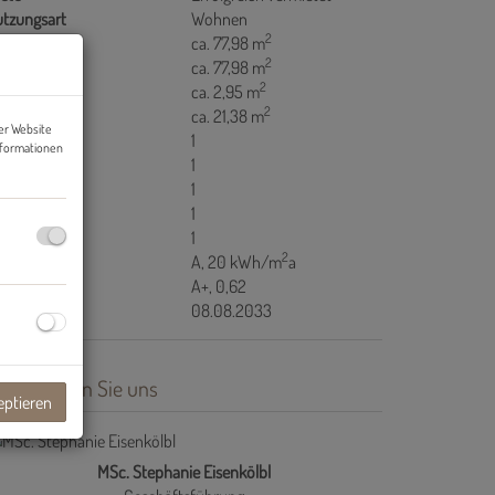
tzungsart
Wohnen
2
äche
ca. 77,98 m
2
ohnfläche
ca. 77,98 m
2
llerfläche
ca. 2,95 m
2
lkonfläche
ca. 21,38 m
er Website
äder
1
nformationen
C
1
lkone
1
ller
1
stellräume
1
2
WB
A, 20 kWh/m
a
GEE
A+, 0,62
ltig bis
08.08.2033
ontaktieren Sie uns
eptieren
MSc. Stephanie Eisenkölbl