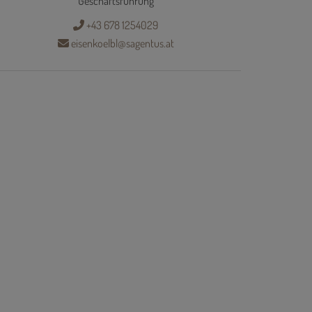
Geschäftsführung
+43 678 1254029
eisenkoelbl@sagentus.at