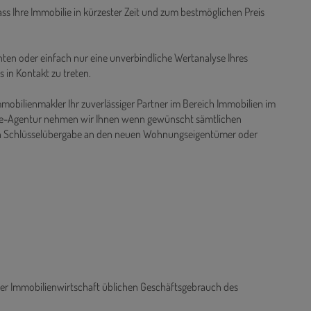
e Datenbank mit hunderten vorgemerkten Kunden zurück und
gen Medien im Internet und in Printformat.
ass Ihre Immobilie in kürzester Zeit und zum bestmöglichen Preis
ten oder einfach nur eine unverbindliche Wertanalyse Ihres
s in Kontakt zu treten.
mmobilienmakler Ihr zuverlässiger Partner im Bereich Immobilien im
rvice-Agentur nehmen wir Ihnen wenn gewünscht sämtlichen
n Schlüsselübergabe an den neuen Wohnungseigentümer oder