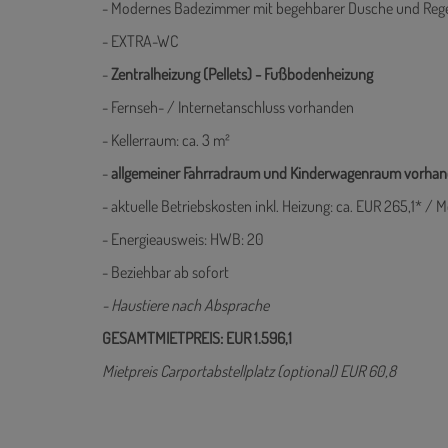
-
Überdachter Balkon
:
ca. 21m²
- Modernes Badezimmer mit begehbarer Dusche und Reg
- EXTRA-WC
-
Zentralheizung (Pellets) - Fußbodenheizung
- Fernseh- / Internetanschluss vorhanden
- Kellerraum: ca. 3 m²
-
allgemeiner Fahrradraum und Kinderwagenraum vorha
- aktuelle Betriebskosten inkl. Heizung: ca. EUR 265,1* / 
- Energieausweis: HWB: 20
- Beziehbar ab sofort
- Haustiere nach Absprache
GESAMTMIETPREIS: EUR 1.596,1
Mietpreis Carportabstellplatz (optional) EUR 60,8