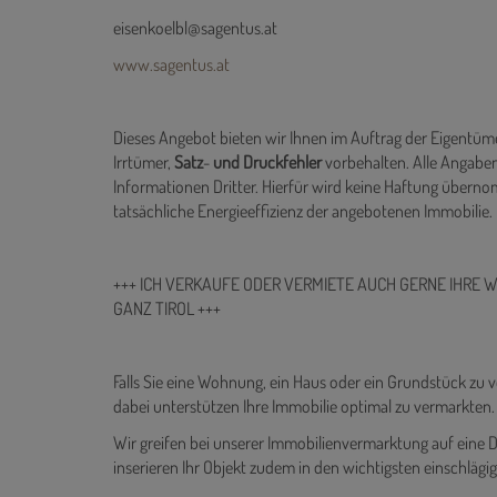
SAGENTUS Immobilien
Tel.:
+43 678 1254029
eisenkoelbl@sagentus.at
www.sagentus.at
Dieses Angebot bieten wir Ihnen im Auftrag der Eigentüme
Irrtümer,
Satz
-
und
Druckfehler
vorbehalten. Alle Angaben
Informationen Dritter. Hierfür wird keine Haftung übern
tatsächliche Energieeffizienz der angebotenen Immobilie.
+++ ICH VERKAUFE ODER VERMIETE AUCH GERNE IHRE 
GANZ TIROL +++
Falls Sie eine Wohnung, ein Haus oder ein Grundstück zu 
dabei unterstützen Ihre Immobilie optimal zu vermarkten.