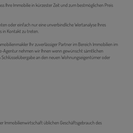
e Datenbank mit hunderten vorgemerkten Kunden zurück und
gen Medien im Internet und in Printformat.
ass Ihre Immobilie in kürzester Zeit und zum bestmöglichen Preis
ten oder einfach nur eine unverbindliche Wertanalyse Ihres
s in Kontakt zu treten.
mmobilienmakler Ihr zuverlässiger Partner im Bereich Immobilien im
rvice-Agentur nehmen wir Ihnen wenn gewünscht sämtlichen
n Schlüsselübergabe an den neuen Wohnungseigentümer oder