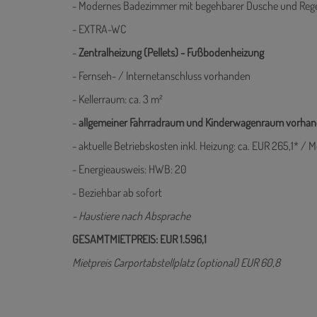
-
Überdachter Balkon
:
ca. 21m²
- Modernes Badezimmer mit begehbarer Dusche und Reg
- EXTRA-WC
-
Zentralheizung (Pellets) - Fußbodenheizung
- Fernseh- / Internetanschluss vorhanden
- Kellerraum: ca. 3 m²
-
allgemeiner Fahrradraum und Kinderwagenraum vorha
- aktuelle Betriebskosten inkl. Heizung: ca. EUR 265,1* / 
- Energieausweis: HWB: 20
- Beziehbar ab sofort
- Haustiere nach Absprache
GESAMTMIETPREIS: EUR 1.596,1
Mietpreis Carportabstellplatz (optional) EUR 60,8