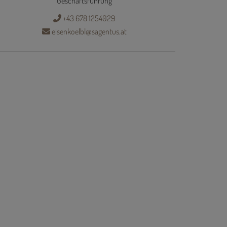
Geschäftsführung
+43 678 1254029
eisenkoelbl@sagentus.at