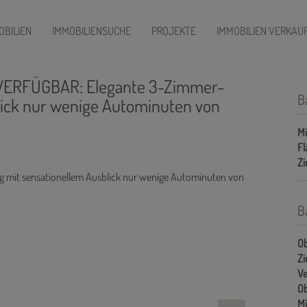
OBILIEN
IMMOBILIENSUCHE
PROJEKTE
IMMOBILIEN VERKAU
T VERFÜGBAR: Elegante 3-Zimmer-
B
ick nur wenige Autominuten von
Mi
Fl
Z
B
Ob
Z
Ve
Ob
Mi