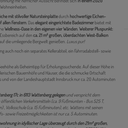
it
wunderschönem, überdachtem Balkon
sowie
moderner,
Wohnung mit herrlicher Aussicht
befindet sich i
n einem 2020
 Wohneinheiten.
he mit stilvoller Natursteinplatte
durch
hochwertige Eichen-
 allen Fenstern
. Das
elegant eingerichtete
Badezimmer
bietet mit
ine
Wellness-Oase in den eigenen vier Wänden
.
Weiterer Pluspunkt:
Essbereich auf den
ca. 21 m² großen, überdachten West-Balkon
 auf die umliegende Bergwelt genießen.
Luxus pur!
auch noch ein separates Kellerabteil, ein Fahrradabstell- sowie
Seehöhe als Geheimtipp für Erholungssuchende. Auf dieser Höhe in
alerischen Bauernhöfe und Häuser, die die schmucke Ortschaft
ns und von der Landeshauptstadt Innsbruck nur ca. 20 Autominuten
enberg 17c in 6113 Wattenberg gelegen
und verspricht dem
 öffentlichen Verkehrsmitteln (ca. 9 Fußmiunten - Bus 525 T,
) , Volksschule (ca. 15 Fußminuten), etc. Wattens mit seinen