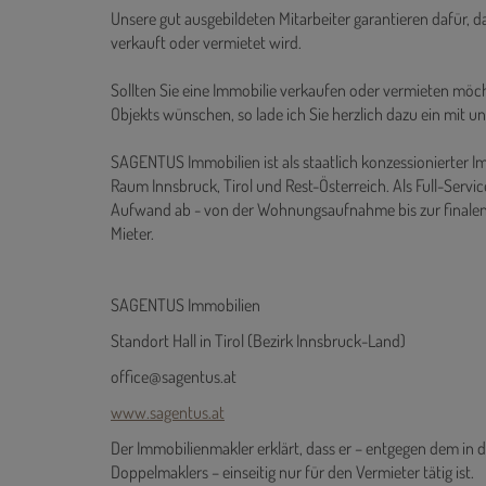
Wir greifen bei unserer Immobilienvermarktung auf ein
inserieren Ihr Objekt zudem in den wichtigsten einschlägi
Unsere gut ausgebildeten Mitarbeiter garantieren dafür, d
verkauft oder vermietet wird.
Sollten Sie eine Immobilie verkaufen oder vermieten möch
Objekts wünschen, so lade ich Sie herzlich dazu ein mit un
SAGENTUS Immobilien ist als staatlich konzessionierter I
Raum Innsbruck, Tirol und Rest-Österreich. Als Full-Se
Aufwand ab - von der Wohnungsaufnahme bis zur finale
Mieter.
SAGENTUS Immobilien
Standort Hall in Tirol (Bezirk Innsbruck-Land)
office@sagentus.at
www.sagentus.at