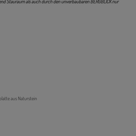
- sowie Freizeitmöglichkeiten ist nur ca. 5 Autominuten.
wohnung in idyllischer Lage überzeugt durch den 21m² großen,
chend Stauraum als auch durch den unverbaubaren BERGBLICK nur
platte aus Naturstein