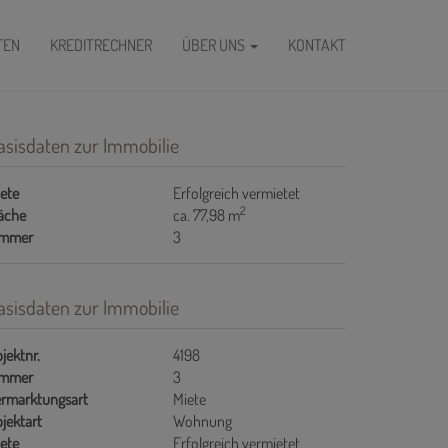
FEN
KREDITRECHNER
ÜBER UNS
KONTAKT
asisdaten zur Immobilie
ete
Erfolgreich vermietet
2
äche
ca. 77,98 m
immer
3
asisdaten zur Immobilie
jektnr.
4198
immer
3
rmarktungsart
Miete
jektart
Wohnung
ete
Erfolgreich vermietet