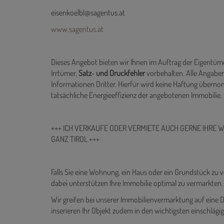
SAGENTUS Immobilien
Tel.:
+43 678 1254029
eisenkoelbl@sagentus.at
www.sagentus.at
Dieses Angebot bieten wir Ihnen im Auftrag der Eigentüme
Irrtümer,
Satz
-
und
Druckfehler
vorbehalten. Alle Angaben
Informationen Dritter. Hierfür wird keine Haftung übern
tatsächliche Energieeffizienz der angebotenen Immobilie.
+++ ICH VERKAUFE ODER VERMIETE AUCH GERNE IHRE 
GANZ TIROL +++
Falls Sie eine Wohnung, ein Haus oder ein Grundstück zu 
dabei unterstützen Ihre Immobilie optimal zu vermarkten.