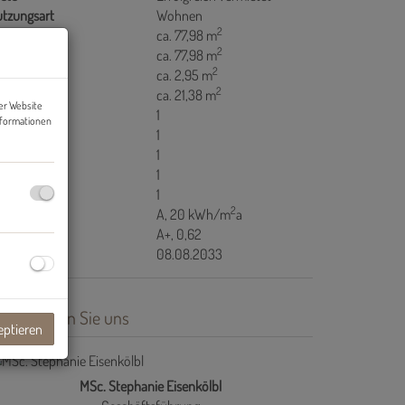
tzungsart
Wohnen
2
äche
ca. 77,98 m
2
ohnfläche
ca. 77,98 m
2
llerfläche
ca. 2,95 m
2
lkonfläche
ca. 21,38 m
er Website
äder
1
nformationen
C
1
lkone
1
ller
1
stellräume
1
2
WB
A, 20 kWh/m
a
GEE
A+, 0,62
ltig bis
08.08.2033
ontaktieren Sie uns
eptieren
MSc. Stephanie Eisenkölbl