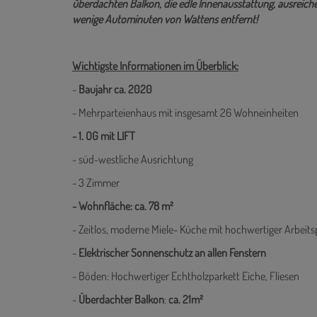
berühmten Swarovski Kristallwelten und weiteren Einkaufs
FAZIT: Die hier zur Miete stehende hochwertige 3-Zimmer
überdachten Balkon, die edle Innenausstattung, ausrei
wenige Autominuten von Wattens entfernt!
Wichtigste Informationen im Überblick:
-
Baujahr ca. 2020
- Mehrparteienhaus mit insgesamt 26 Wohneinheiten
- 1. OG mit LIFT
- süd-westliche Ausrichtung
- 3 Zimmer
- Wohnfläche: ca. 78 m²
- Zeitlos, moderne Miele- Küche mit hochwertiger Arbeits
-
Elektrischer Sonnenschutz an allen Fenstern
- Böden: Hochwertiger Echtholzparkett Eiche, Fliesen