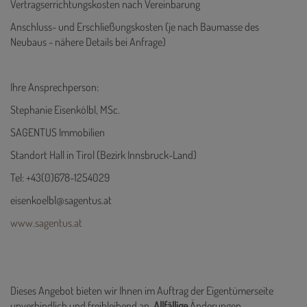
Vertragserrichtungskosten nach Vereinbarung
Anschluss- und Erschließungskosten (je nach Baumasse des
Neubaus - nähere Details bei Anfrage)
Ihre Ansprechperson:
Stephanie Eisenkölbl, MSc.
SAGENTUS Immobilien
Standort Hall in Tirol (Bezirk Innsbruck-Land)
Tel: +43(0)678-1254029
eisenkoelbl@sagentus.at
www.sagentus.at
Dieses Angebot bieten wir Ihnen im Auftrag der Eigentümerseite
unverbindlich und freibleibend an.
Allfällige
Änderungen,