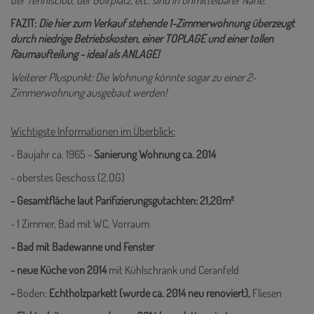
der Tennisclub, der Golfplatz, etc. sind in unmittelbarer Nähe.
FAZIT:
Die hier zum Verkauf stehende 1-Zimmerwohnung überzeugt
durch niedrige Betriebskosten, einer TOPLAGE und einer tollen
Raumaufteilung - ideal als ANLAGE!
Weiterer Pluspunkt: Die Wohnung könnte sogar zu einer 2-
Zimmerwohnung ausgebaut werden!
Wichtigste Informationen im Überblick:
- Baujahr ca. 1965 -
Sanierung Wohnung ca. 2014
- oberstes Geschoss (2.OG)
- Gesamtfläche laut Parifizierungsgutachten: 21,20m²
- 1 Zimmer, Bad mit WC, Vorraum
- Bad mit Badewanne und Fenster
- neue Küche von 2014
mit Kühlschrank und Ceranfeld
-
Boden:
Echtholzparkett (wurde ca. 2014 neu renoviert),
Fliesen