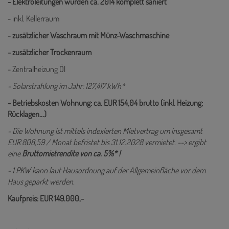
- Elektroleitungen wurden ca. 2014 komplett saniert
- inkl. Kellerraum
-
zusätzlicher Waschraum mit Münz-Waschmaschine
- zusätzlicher Trockenraum
- Zentralheizung Öl
- Solarstrahlung im Jahr: 127,417 kWh*
- Betriebskosten Wohnung: ca. EUR 154,04 brutto (inkl. Heizung;
Rücklagen...)
- Die Wohnung ist mittels indexierten Mietvertrag um insgesamt
EUR 808,59 / Monat befristet bis 31.12.2028 vermietet. --> ergibt
eine
Bruttomietrendite von ca. 5%* !
- 1 PKW kann laut Hausordnung auf der Allgemeinfläche vor dem
Haus geparkt werden.
Kaufpreis: EUR 149.000,-