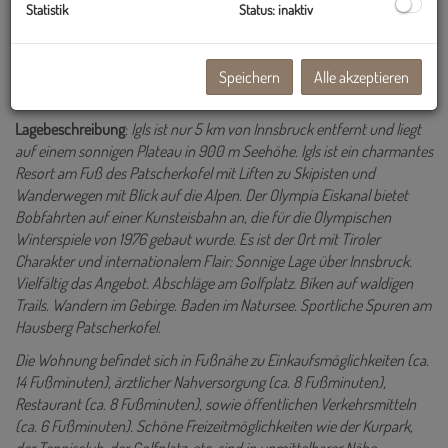
Statistik
Status: inaktiv
Zum Verkauf gelangt eine
gut eingeteilte Garconniere im obersten
Stockwerk
in der Badhausstraße 42+44 in Igls. Die Liegenschaft
befindet sich im 2.Obergeschoss in einem gepflegten
Speichern
Alle akzeptieren
Mehrparteienhaus mit insgesamt 10 Einheiten.
Lagebeschreibung
:
Igls ist nur 5 km von Innsbruck entfernt und liegt
auf einem sonnigen Plateau in 900 m Seehöhe. Igls ist ein charmantes
Resort am Fuß des Patscherkofel mit Liften zu Skipisten und
Wanderwegen mit Blick auf die Alpen. Der Olympia Eiskanal bietet
Bobfahrten auf einer Kunsteisbahn an, die für die Olympischen
Winterspiele von 1976 gebaut wurde. Es ist der Ort mit Tiroler
Charakter und internationalem Flair: Sonnige Lage über Innsbruck.
Vielfältig das Angebot. Abschläge am Golfplatz. Biken auf waldigen
Trails. Wandern im Gebirge. Baden im Natursee. Sportliche Spuren am
Hausberg Patscherkofel.
Die Wohnung befindet sich in Fußnähe zu Einkaufsmöglichkeiten (ca.
14 Fußminuten), ärztlicher Nahversorgung (ca. 8 Fußminuten),
Restaurant (ca. 8 Fußminuten), sowie öffentlichen Verkehrsmitteln
(ca. 6 Fußminuten). Schöne Freizeitmöglichkeiten wie der Kurpark,