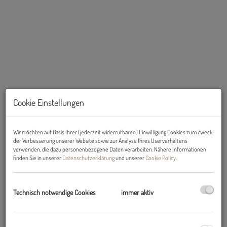
Cookie Einstellungen
Wir möchten auf Basis Ihrer (jederzeit widerrufbaren) Einwilligung Cookies zum Zweck
der Verbesserung unserer Website sowie zur Analyse Ihres Userverhaltens
verwenden, die dazu personenbezogene Daten verarbeiten. Nähere Informationen
finden Sie in unserer
Datenschutzerklärung
und unserer
Cookie Policy
.
Beschreibung
IGLS: Sensationell vermietete 1-Zimmerwohnung mit niedrigen
Technisch notwendige Cookies
immer aktiv
Betriebskosten in schöner Wohngegend zu kaufen!
Die Wohnung ist mittels indexierten Mietvertrag um insgesamt
EUR 808,59 / Monat
befristet bis 31.12.2028 vermietet.