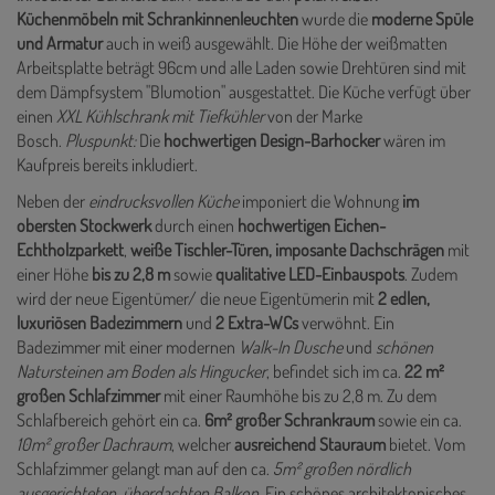
Küchenmöbeln
mit Schrankinnenleuchten
wurde die
moderne Spüle
und Armatur
auch in weiß ausgewählt. Die Höhe der weißmatten
Arbeitsplatte beträgt 96cm und alle Laden sowie Drehtüren sind mit
dem Dämpfsystem "Blumotion" ausgestattet. Die Küche verfügt über
einen
XXL Kühlschrank mit Tiefkühler
von der Marke
Bosch.
Pluspunkt:
Die
hochwertigen Design-Barhocker
wären im
Kaufpreis bereits inkludiert.
Neben der
eindrucksvollen Küche
imponiert die Wohnung
im
obersten Stockwerk
durch einen
hochwertigen Eichen-
Echtholzparkett
,
weiße Tischler-Türen, imposante Dachschrägen
mit
einer Höhe
bis zu 2,8 m
sowie
qualitative LED-Einbauspots
. Zudem
wird der neue Eigentümer/ die neue Eigentümerin mit
2 edlen,
luxuriösen Badezimmern
und
2 Extra-WCs
verwöhnt. Ein
Badezimmer mit einer modernen
Walk-In Dusche
und
schönen
Natursteinen am Boden als Hingucker
, befindet sich im ca.
22 m²
großen Schlafzimmer
mit einer Raumhöhe bis zu 2,8 m. Zu dem
Schlafbereich gehört ein ca.
6m² großer Schrankraum
sowie ein ca.
10m² großer
Dachraum
, welcher
ausreichend Stauraum
bietet. Vom
Schlafzimmer gelangt man auf den ca.
5m² großen nördlich
ausgerichteten, überdachten Balkon
. Ein schönes architektonisches