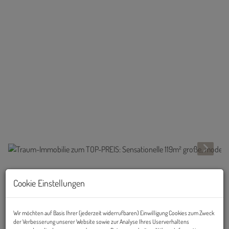
Beschreibung
Cookie Einstellungen
PREISHIT: Lichtdurchflutete 5-Zimmerwohnung mit 2 Balkonen nur
15 Autominuten von Innsbruck entfernt!
Wir möchten auf Basis Ihrer (jederzeit widerrufbaren) Einwilligung Cookies zum Zweck
der Verbesserung unserer Website sowie zur Analyse Ihres Userverhaltens