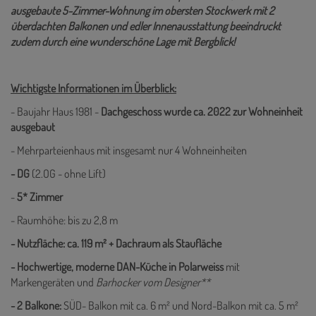
ausgebaute 5-Zimmer-Wohnung im obersten Stockwerk mit 2
überdachten Balkonen und edler Innenausstattung beeindruckt
zudem durch eine wunderschöne Lage mit Bergblick!
Wichtigste Informationen im Überblick:
- Baujahr Haus 1981 -
Dachgeschoss wurde
ca. 2022 zur Wohneinheit
ausgebaut
- Mehrparteienhaus mit insgesamt nur 4 Wohneinheiten
- DG
(2.OG - ohne Lift)
-
5* Zimmer
- Raumhöhe: bis zu 2,8 m
- Nutzfläche: ca. 119 m² + Dachraum als Staufläche
-
Hochwertige, moderne DAN-Küche in Polarweiss
mit
Markengeräten und
Barhocker vom Designer**
- 2 Balkone:
SÜD- Balkon mit ca. 6 m² und Nord-Balkon mit ca. 5 m²