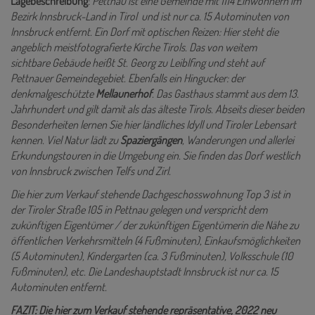
Lagebeschreibung
:
Pettnau ist eine Gemeinde mit 1114 Einwohnern im
Bezirk Innsbruck-Land in Tirol und ist nur ca. 15 Autominuten von
Innsbruck entfernt. Ein Dorf mit optischen Reizen: Hier steht die
angeblich meistfotografierte Kirche Tirols. Das von weitem
sichtbare Gebäude heißt St. Georg zu Leiblfing und steht auf
Pettnauer Gemeindegebiet. Ebenfalls ein Hingucker: der
denkmalgeschützte
Mellaunerhof
. Das Gasthaus stammt aus dem 13.
Jahrhundert und gilt damit als das älteste Tirols. Abseits dieser beiden
Besonderheiten lernen Sie hier ländliches Idyll und Tiroler Lebensart
kennen. Viel Natur lädt zu
Spaziergängen
, Wanderungen und allerlei
Erkundungstouren in die Umgebung ein. Sie finden das Dorf westlich
von Innsbruck zwischen Telfs und Zirl.
Die hier zum Verkauf stehende Dachgeschosswohnung Top 3 ist in
der Tiroler Straße 105 in Pettnau gelegen und verspricht dem
zukünftigen Eigentümer / der zukünftigen Eigentümerin die Nähe zu
öffentlichen Verkehrsmitteln (4 Fußminuten), Einkaufsmöglichkeiten
(5 Autominuten), Kindergarten (ca. 3 Fußminuten), Volksschule (10
Fußminuten), etc. Die Landeshauptstadt Innsbruck ist nur ca. 15
Autominuten entfernt.
FAZIT: Die hier zum Verkauf stehende repräsentative, 2022 neu