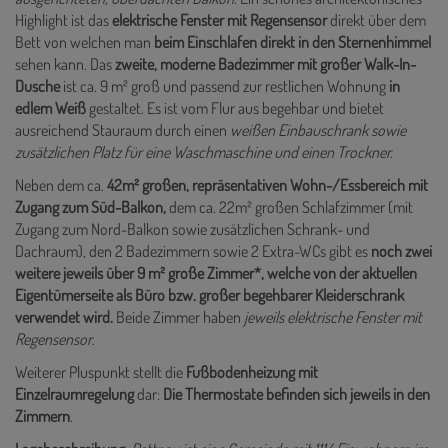
Highlight ist das
elektrische Fenster mit Regensensor
direkt über dem
Bett von welchen man
beim Einschlafen direkt in den Sternenhimmel
sehen kann. Das
zweite, moderne Badezimmer mit großer Walk-In-
Dusche
ist ca. 9 m² groß und passend zur restlichen Wohnung
in
edlem Weiß
gestaltet. Es ist vom Flur aus begehbar und bietet
ausreichend Stauraum durch einen
weißen Einbauschrank sowie
zusätzlichen Platz für eine Waschmaschine und einen Trockner.
Neben dem ca.
42m² großen, repräsentativen Wohn-/Essbereich mit
Zugang zum Süd-Balkon,
dem ca. 22m² großen Schlafzimmer (mit
Zugang zum Nord-Balkon sowie zusätzlichen Schrank- und
Dachraum), den 2 Badezimmern sowie 2 Extra-WCs
gibt es
noch zwei
weitere jeweils über 9 m² große Zimmer*, welche von der aktuellen
Eigentümerseite als Büro bzw. großer begehbarer Kleiderschrank
verwendet wird.
Beide Zimmer haben
jeweils elektrische Fenster mit
Regensensor
.
Weiterer Pluspunkt stellt die
Fußbodenheizung mit
Einzelraumregelung
dar:
Die
Thermostate befinden sich jeweils in den
Zimmern
.