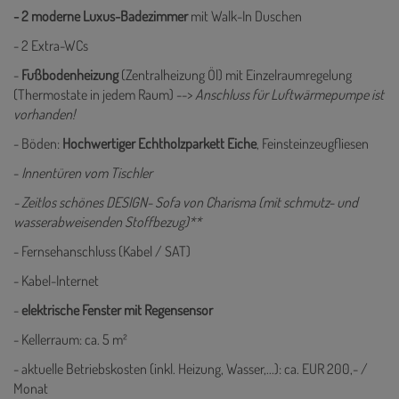
- 2 moderne Luxus-Badezimmer
mit Walk-In Duschen
- 2 Extra-WCs
-
Fußbodenheizung
(Zentralheizung Öl) mit Einzelraumregelung
(Thermostate in jedem Raum) -->
Anschluss für Luftwärmepumpe ist
vorhanden!
- Böden:
Hochwertiger Echtholzparkett Eiche
, Feinsteinzeugfliesen
-
Innentüren vom Tischler
- Zeitlos schönes DESIGN- Sofa von Charisma (mit schmutz- und
wasserabweisenden Stoffbezug)**
- Fernsehanschluss (Kabel / SAT)
- Kabel-Internet
-
elektrische Fenster mit Regensensor
- Kellerraum: ca. 5 m²
- aktuelle Betriebskosten (inkl. Heizung, Wasser,...): ca. EUR 200,- /
Monat