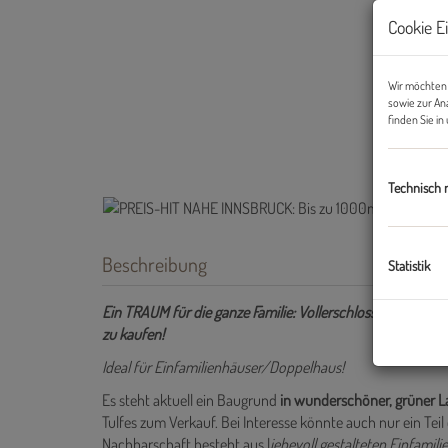
Cookie E
Wir möchten 
sowie zur An
finden Sie i
Technisch 
Beschreibung
Statistik
Ein TRAUM für die ganze Familie: Vollerschlossene Grunds
zu kaufen!
Ideal für Einfamilienhäuser/Doppelhaus!
Es steht aktuell ein Baugrund
in wunderschöner, grüner 
Tulfes zum Verkauf. Bei Interesse könnte auch nur ein Te
Nachbarschaft besteht aus l
iebevoll gestalteten Einfamil