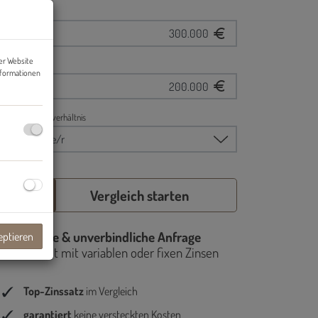
er Website
nformationen
eptieren