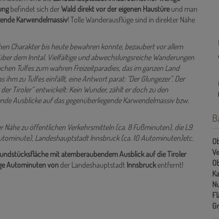
dung
befindet sich der
Wald direkt vor der eigenen Haustüre
und man
gende Karwendelmassiv
! Tolle Wanderausflüge sind in direkter Nähe
hen Charakter bis heute bewahren konnte, bezaubert vor allem
 über dem Inntal. Vielfältige und abwechslungsreiche Wanderungen
chen Tulfes zum wahren Freizeitparadies, das im ganzen Land
as ihm zu Tulfes einfällt, eine Antwort parat: "Der Glungezer". Der
der Tiroler“ entwickelt: Kein Wunder, zählt er doch zu den
nde Ausblicke auf das gegenüberliegende Karwendelmassiv bzw.
B
r Nähe zu öffentlichen Verkehrsmitteln (ca. 8 Fußminuten), die L9
Autominute), Landeshauptstadt Innsbruck (ca. 10 Autominuten)etc.
Ob
Ve
rundstücksfläche mit atemberaubendem Ausblick auf die Tiroler
Ob
ge Autominuten von
der Landeshauptstadt
Innsbruck
entfernt!
Ka
Nu
Fl
Gr