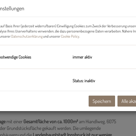
instellungen
auf Basis Ihrer (jederzeit widerrufbaren) Einwilligung Cookies zum Zweck der Verbesserung unser
alyse Ihres Userverhaltens verwenden, die dazu personenbezogene Daten verarbeiten. Nähere I
n unserer
Datenschutzerklärung
und unserer
Cookie Policy
.
notwendige Cookies
immer aktiv
Status: inaktiv
tücksfläche nahe Innsbruck mit sensationellem Bergblick ab sofort
Speichern
Alle akz
Lage
mit einer
Gesamtfläche von ca. 1000m²
am Hiandlweg, 6075
il der Grundstücksfläche gekauft werden. Die umliegende
ienhäusern
und die
Landeshauptstadt Innsbruck ist nur wenige