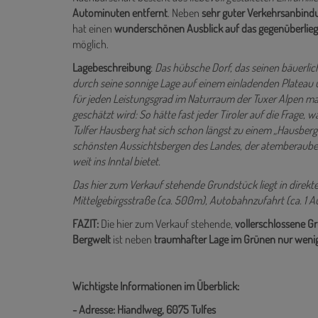
Autominuten entfernt
. Neben
sehr guter Verkehrsanbin
hat einen
wunderschönen Ausblick auf das gegenüberlie
möglich.
Lagebeschreibung
:
Das hübsche Dorf, das seinen bäuerlic
durch seine sonnige Lage auf einem einladenden Plateau
für jeden Leistungsgrad im Naturraum der Tuxer Alpen ma
geschätzt wird: So hätte fast jeder Tiroler auf die Frage, w
Tulfer Hausberg hat sich schon längst zu einem „Hausberg 
schönsten Aussichtsbergen des Landes, der atemberaube
weit ins Inntal bietet.
Das hier zum Verkauf stehende Grundstück liegt in direkte
Mittelgebirgsstraße (ca. 500m), Autobahnzufahrt (ca. 1 
FAZIT:
Die hier zum Verkauf stehende,
vollerschlossene G
Bergwelt
ist neben
traumhafter Lage im Grünen
nur weni
Wichtigste Informationen im Überblick:
- Adresse: Hiandlweg, 6075 Tulfes