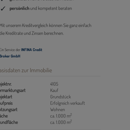
asisdaten zur Immobilie
jektnr.
4105
rmarktungsart
Kauf
jektart
Grundstück
ufpreis
Erfolgreich verkauft
tzungsart
Wohnen
2
äche
ca. 1.000 m
2
undfläche
ca. 1.000 m