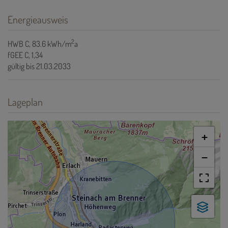
Energieausweis
2
HWB
C, 83.6 kWh/m
a
fGEE
C, 1,34
gültig bis
21.03.2033
Lageplan
+
−