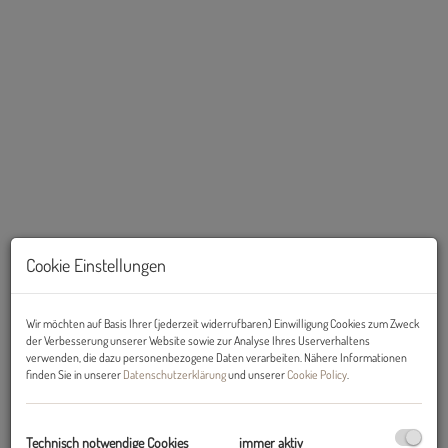
2-Zimmer-Wohnung Steinach am Brenner zu kaufen
Cookie Einstellungen
Wir möchten auf Basis Ihrer (jederzeit widerrufbaren) Einwilligung Cookies zum Zweck
der Verbesserung unserer Website sowie zur Analyse Ihres Userverhaltens
verwenden, die dazu personenbezogene Daten verarbeiten. Nähere Informationen
Beschreibung
finden Sie in unserer
Datenschutzerklärung
und unserer
Cookie Policy
.
RENTABLES Investment: Hochwertig eingerichtete, sonnige 2-
Zimmerwohnung mit überdachtem Balkon und bester Infrastruktur
Technisch notwendige Cookies
immer aktiv