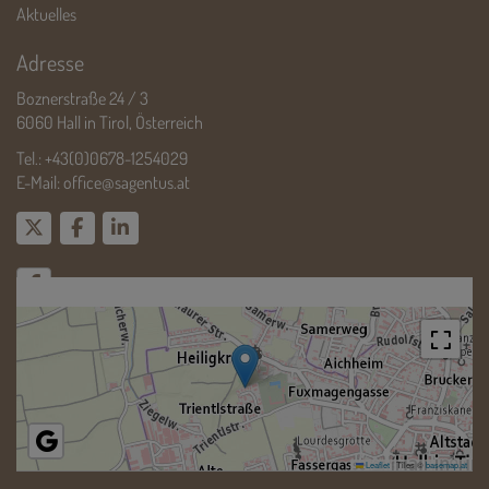
Aktuelles
Adresse
Boznerstraße 24 / 3
6060 Hall in Tirol, Österreich
Tel.:
+43(0)0678-1254029
E-Mail:
office@sagentus.at
Leaflet
|
Tiles ©
basemap.at