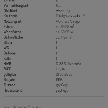
Zimmer
2
Vermarktungsart
Kauf
Objektart
Wohnung
Kaufpreis
Erfolgreich verkauft
Nutzungsart
Wohnen
Anlage
2
Fläche
ca. 69,95 m
2
Wohnfläche
ca. 69,95 m
2
Balkonfläche
ca. 11,94 m
Bäder
1
WC
1
Balkone
1
Keller
1
2
HWB
C, 83.6 kWh/m
a
fGEE
C, 1,34
gültig bis
21.03.2033
Baujahr
1995
Zustand
gepflegt
Hauszustand
gepflegt
Kontaktieren Sie uns