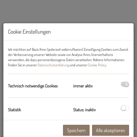
Cookie Einstellungen
Wir möchten auf Basis Ihrer (jederzeit widerrufbaren) Einwilligung Cookies zum Zweck
der Verbesserung unserer Website sowie zur Analyse Ihres Userverhaltens
verwenden, die dazu personenbezogene Daten verarbeiten. Nähere Informationen
finden Sie in unserer
Datenschutzerklärung
und unserer
Cookie Policy
.
Außenansicht
Technisch notwendige Cookies
immer aktiv
Beschreibung
Statistik
Status: inaktiv
Helle, wunderschöne 2-Zimmer-Wohnung mit Süd-Balkon und
Tiefgaragenabstellplatz in TOPLAGE in Igls zu mieten
Speichern
Alle akzeptieren
Zur Vermietung gelangt diese barrierefreie 2-Zimmerwohnung inkl.