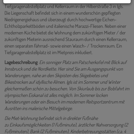
Tiefgaragenabstellplatz und Kellerraum in der Hilberstraße 3 in Igls.
Die Liegenschaft befindet sich in einem wunderschön gepflegten
Niedrigenergiehaus und überzeugt durch hochwertige Eichen-
Echtholzparkettböden und italienische Marazzi-Fliesen. Neben einer
modernen Küche bietet die Wohnung dem zukünftigen Mieter / der
zukünftigen Mieterin ausreichend Stauraum durch einen Kellerraum,
einen separaten Fahrrad- sowie einen Wasch- / Trockenraum. Ein
Tiefgaragenabstellplatz ist im Mietpreis inkludiert.
Lagebeschreibung
:
Ein sonniger Platz am Patscherkofel mit Blick auf
Innsbruck und die Nordkette. Hier sind Sie am Ausgangspunkt von
Wanderungen, nahe an den Skipisten des Skigebietes und
Bikestrecken auf idyllische Almen. Igls ist im Sommer und Winter
gleichermaßen schön zu besuchen. Von Skiurlaub bis zur Bobfahrt im
olympischen Eiskanal ist alles möglich. Im Sommer locken
Wanderungen oder ein Besuch im modernen Reitsportzentrum mit
Ausritten ins malerische Mittelgebirge.
Die Miet-Wohnung befindet sich in direkter Fußnähe
zu Einkaufsmöglichkeiten (1 Fußminute), ärztlicher Nahversorgung (2
Fußminuten), Bank (2 Fußminuten), Kinderbetreuungsstätten (ca. 4