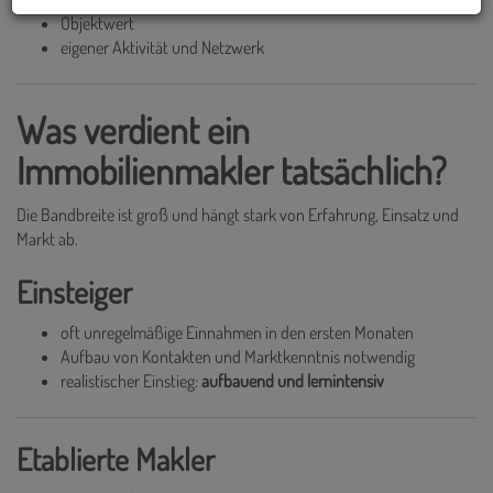
Objektwert
eigener Aktivität und Netzwerk
Was verdient ein
Immobilienmakler tatsächlich?
Die Bandbreite ist groß und hängt stark von Erfahrung, Einsatz und
Markt ab.
Einsteiger
oft unregelmäßige Einnahmen in den ersten Monaten
Aufbau von Kontakten und Marktkenntnis notwendig
realistischer Einstieg:
aufbauend und lernintensiv
Etablierte Makler