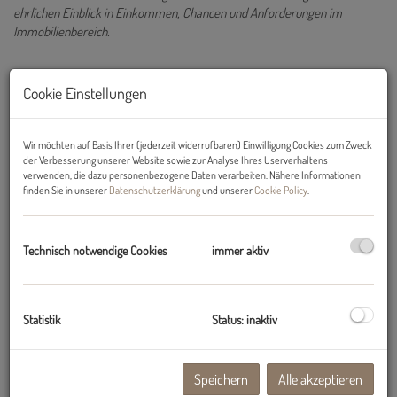
ehrlichen Einblick in Einkommen, Chancen und Anforderungen im
Immobilienbereich.
Cookie Einstellungen
Wie verdienen
Immobilienmakler ihr Geld?
Wir möchten auf Basis Ihrer (jederzeit widerrufbaren) Einwilligung Cookies zum Zweck
der Verbesserung unserer Website sowie zur Analyse Ihres Userverhaltens
Immobilienmakler arbeiten in Österreich in der Regel
verwenden, die dazu personenbezogene Daten verarbeiten. Nähere Informationen
provisionsbasiert
. Das bedeutet:
finden Sie in unserer
Datenschutzerklärung
und unserer
Cookie Policy
.
Einkommen entsteht durch erfolgreich vermittelte Immobilien
Provisionen werden meist als Prozentsatz vom Kaufpreis
Technisch notwendige Cookies
immer aktiv
berechnet
Einnahmen sind direkt an Leistung und Abschluss gekoppelt
Typischerweise liegt die Provision bei:
Statistik
Status: inaktiv
rund 3 % des Kaufpreises (zuzüglich USt) pro Seite
Das Einkommen ist daher nicht fix, sondern abhängig von:
Speichern
Alle akzeptieren
Anzahl der Abschlüsse